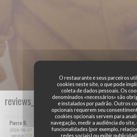
O restaurante e seus parceiros uti
cookies neste site, o que pode impli
coleta de dados pessoais. Os coo
denominados «necessários» são obri
reviews_from_our_clients_following_
e instalados por padrão. Outros c
opcionais requerem seu consentiment
cookies opcionais servem para anali
navegação, medir a audiência do site,
Pierre
B
funcionalidades (por exemplo, relaci
2026-08-07
- 19:00 - guests 4
redes sociais) ou exibir publicida
service
:
5
/5
ambience
:
4
/5
menu
:
5
/5
quality_price
:
4
/5