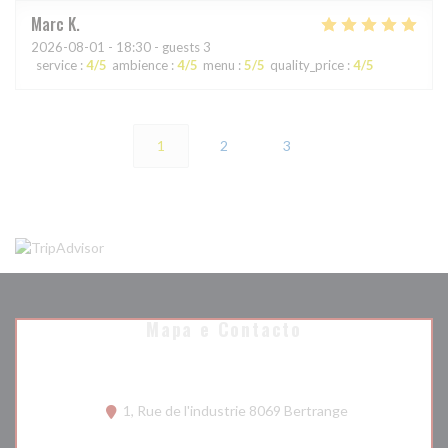
Marc
K
2026-08-01
- 18:30 - guests 3
service
:
4
/5
ambience
:
4
/5
menu
:
5
/5
quality_price
:
4
/5
1
2
3
Mapa e Contacto
((abre numa nova
1, Rue de l'industrie 8069 Bertrange