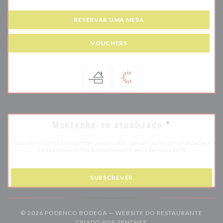
RESERVAR UMA MESA
VOUCHERS
Mantenha-se atualizado
*
Subscrever a nossa newsletter para receber comunicações personalizadas e
ofertas de marketing por correio eletrónico da nossa parte.
SUBSCREVER
© 2026 PODENCO BODEGA — WEBSITE DO RESTAURANTE
((ABRE NUMA NOVA JAN
CRIADO POR
ZENCHEF