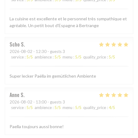
La cuisine est excellente et le personnel très sympathique et
agréable. Un petit bout d’Espagne à Bertrange
Scho
S
2026-08-02
- 12:30 - guests 3
service
:
5
/5
ambience
:
5
/5
menu
:
5
/5
quality_price
:
5
/5
Super lecker Paëlla im gemütlichen Ambiente
Anne
S
2026-08-02
- 13:00 - guests 3
service
:
5
/5
ambience
:
5
/5
menu
:
5
/5
quality_price
:
4
/5
Paella toujours aussi bonne!