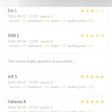
Eric
J
2026-08-07
- 12:30 - guests 5
service
:
3
/5
ambience
:
4
/5
menu
:
5
/5
quality_price
:
4
/5
JOHN
G
2026-08-06
- 12:30 - guests 3
service
:
5
/5
ambience
:
5
/5
menu
:
5
/5
quality_price
:
5
/5
Très bonne Paella, quantité un peu petite . . .
Jeff
S
2026-08-05
- 19:00 - guests 4
service
:
5
/5
ambience
:
4
/5
menu
:
5
/5
quality_price
:
4
/5
Fabienne
N
2026-08-05
- 19:30 - guests 2
service
:
5
/5
ambience
:
5
/5
menu
:
5
/5
quality_price
:
5
/5