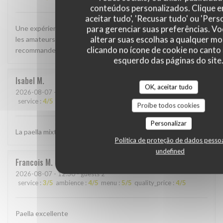
conteúdos personalizados. Clique 
aceitar tudo', 'Recusar tudo' ou 'Pers
para gerenciar suas preferências. V
Une expérience authentique qui va certainement surprendre
alterar suas escolhas a qualquer 
les amateurs de bonne cuisine sans grand chichi. A
clicando no ícone de cookie no canto 
recommander.
esquerdo das páginas do site
Isabel
M
OK, aceitar tudo
2026-08-07
- 12:00 - guests 9
service
:
4
/5
ambience
:
4
/5
menu
:
4
/5
quality_price
:
3
/5
Proíbe todos cookies
Personalizar
La paella mixte est un vrai régal
Política de proteção de dados pesso
undefined
Francois
M
2026-08-07
- 12:30 - guests 2
service
:
3
/5
ambience
:
4
/5
menu
:
5
/5
quality_price
:
4
/5
Paella excellente