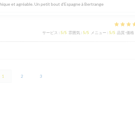
thique et agréable. Un petit bout d’Espagne à Bertrange
サービス
:
5
/5
雰囲気
:
5
/5
メニュー
:
5
/5
品質-価格
1
2
3