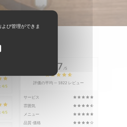
および管理ができま
4.7
/5
評価の平均 —
1822 レビュー
:
4
/5
サービス
雰囲気
:
4
/5
メニュー
品質-価格