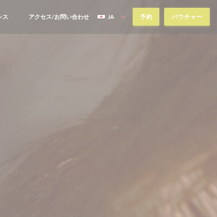
レス
アクセス/お問い合わせ
JA
予約
バウチャー
((新しいウィンドウで開きます))
((新しいウィンドウで開きます))