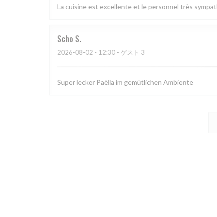
La cuisine est excellente et le personnel très sympa
Scho
S
2026-08-02
- 12:30 - ゲスト 3
Super lecker Paëlla im gemütlichen Ambiente