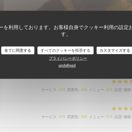
ーを利用しております。お客様自身でクッキー利用の設定
す。
全てに同意する
すべてのクッキーを拒否する
カスタマイズする
顧客の評価
プライバシーポリシー
undefined
サービス
:
5
/5
雰囲気
:
4
/5
メニュー
:
5
/5
品質-価格
サービス
:
5
/5
雰囲気
:
4
/5
メニュー
:
5
/5
品質-価格