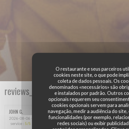
O restaurante e seus parceiros uti
cookies neste site, o que pode impli
coleta de dados pessoais. Os coo
denominados «necessários» são obri
reviews_from_our_clients_following_
e instalados por padrão. Outros c
opcionais requerem seu consentiment
cookies opcionais servem para anali
navegação, medir a audiência do site,
JOHN
G
funcionalidades (por exemplo, relaci
2026-08-06
- 12:30 - guests 3
redes sociais) ou exibir publicida
service
:
5
/5
ambience
:
5
/5
menu
:
5
/5
quality_price
:
5
/5