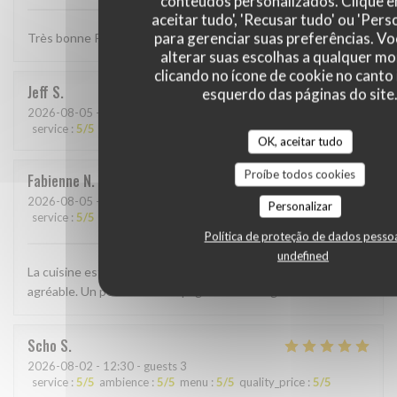
conteúdos personalizados. Clique 
aceitar tudo', 'Recusar tudo' ou 'Pers
para gerenciar suas preferências. V
Très bonne Paella, quantité un peu petite . . .
alterar suas escolhas a qualquer 
clicando no ícone de cookie no canto 
Jeff
S
esquerdo das páginas do site
2026-08-05
- 19:00 - guests 4
service
:
5
/5
ambience
:
4
/5
menu
:
5
/5
quality_price
:
4
/5
OK, aceitar tudo
Proíbe todos cookies
Fabienne
N
2026-08-05
- 19:30 - guests 2
Personalizar
service
:
5
/5
ambience
:
5
/5
menu
:
5
/5
quality_price
:
5
/5
Política de proteção de dados pesso
undefined
La cuisine est excellente et le personnel très sympathique et
agréable. Un petit bout d’Espagne à Bertrange
Scho
S
2026-08-02
- 12:30 - guests 3
service
:
5
/5
ambience
:
5
/5
menu
:
5
/5
quality_price
:
5
/5