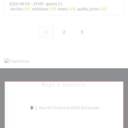
2026-08-01
- 19:00 - guests 11
service
:
5
/5
ambience
:
5
/5
menu
:
5
/5
quality_price
:
5
/5
1
2
3
Mapa e Contacto
((abre numa nova
1, Rue de l'industrie 8069 Bertrange