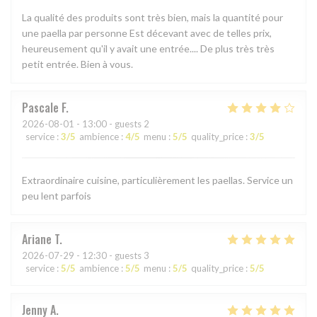
La qualité des produits sont très bien, mais la quantité pour
une paella par personne Est décevant avec de telles prix,
heureusement qu'il y avait une entrée.... De plus très très
petit entrée. Bien à vous.
Pascale
F
2026-08-01
- 13:00 - guests 2
service
:
3
/5
ambience
:
4
/5
menu
:
5
/5
quality_price
:
3
/5
Extraordinaire cuisine, particulièrement les paellas. Service un
peu lent parfois
Ariane
T
2026-07-29
- 12:30 - guests 3
service
:
5
/5
ambience
:
5
/5
menu
:
5
/5
quality_price
:
5
/5
Jenny
A