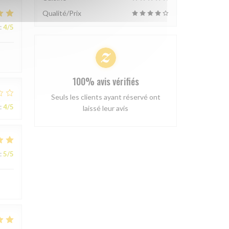
Qualité/Prix
:
4
/5
100% avis vérifiés
Seuls les clients ayant réservé ont
:
4
/5
laissé leur avis
:
5
/5