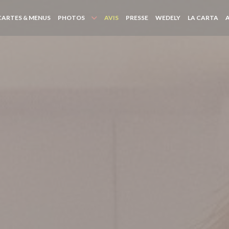
((OUVRE UNE N
((O
CARTES & MENUS
PHOTOS
AVIS
PRESSE
WEDELY
LA CARTA