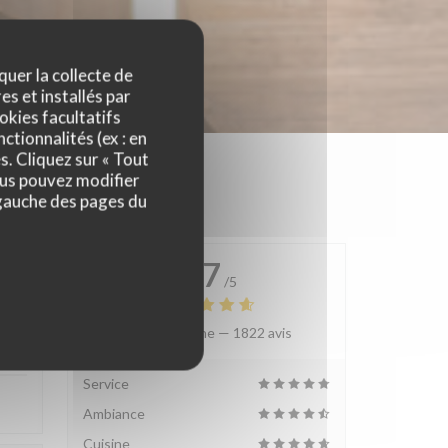
quer la collecte de
es et installés par
okies facultatifs
ctionnalités (ex : en
s. Cliquez sur « Tout
ous pouvez modifier
 gauche des pages du
4.7
/5
Note moyenne —
1822 avis
:
3
/5
Service
Ambiance
Cuisine