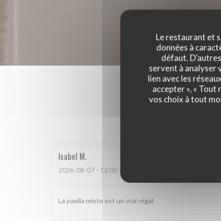
Le restaurant et s
données à caractèr
défaut. D'autres
servent à analyser v
lien avec les réseau
accepter », « Tout
vos choix à tout mo
Les a
Isabel
M
2026-08-07
- 12:00 - Couverts 9
La paella mixte est un vrai régal