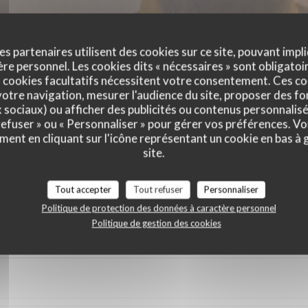
es partenaires utilisent des cookies sur ce site, pouvant impli
e personnel. Les cookies dits « nécessaires » sont obligatoir
 cookies facultatifs nécessitent votre consentement. Ces co
otre navigation, mesurer l'audience du site, proposer des fon
x sociaux) ou afficher des publicités ou contenus personnalisé
 refuser » ou « Personnaliser » pour gérer vos préférences. V
ment en cliquant sur l'icône représentant un cookie en bas à
vis de nos clients
site.
Tout accepter
Tout refuser
Personnaliser
Politique de protection des données à caractère personnel
Politique de gestion des cookies
Service
:
4
/5
Ambiance
:
4
/5
Cuisine
:
4
/5
Qualité / Prix