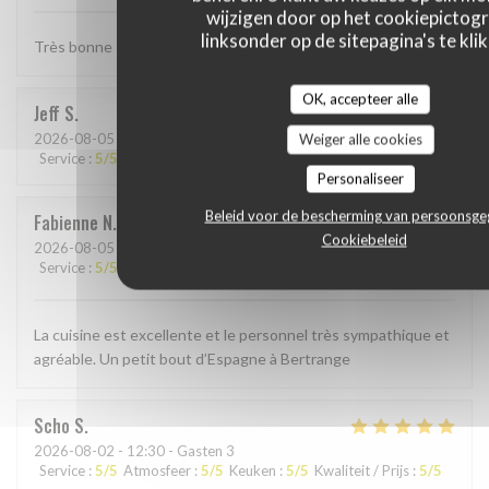
wijzigen door op het cookiepictog
linksonder op de sitepagina's te klik
Très bonne Paella, quantité un peu petite . . .
OK, accepteer alle
Jeff
S
2026-08-05
- 19:00 - Gasten 4
Weiger alle cookies
Service
:
5
/5
Atmosfeer
:
4
/5
Keuken
:
5
/5
Kwaliteit / Prijs
:
4
/5
Personaliseer
Beleid voor de bescherming van persoonsg
Fabienne
N
Cookiebeleid
2026-08-05
- 19:30 - Gasten 2
Service
:
5
/5
Atmosfeer
:
5
/5
Keuken
:
5
/5
Kwaliteit / Prijs
:
5
/5
La cuisine est excellente et le personnel très sympathique et
agréable. Un petit bout d’Espagne à Bertrange
Scho
S
2026-08-02
- 12:30 - Gasten 3
Service
:
5
/5
Atmosfeer
:
5
/5
Keuken
:
5
/5
Kwaliteit / Prijs
:
5
/5