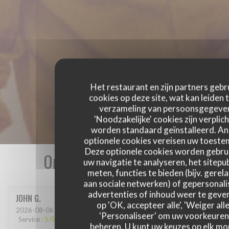
Het restaurant en zijn partners gebr
cookies op deze site, wat kan leiden 
verzameling van persoonsgegeve
'Noodzakelijke' cookies zijn verplich
worden standaard geïnstalleerd. A
optionele cookies vereisen uw toest
Deze optionele cookies worden gebru
Onze gastbeoordelingen
uw navigatie te analyseren, het sitepub
meten, functies te bieden (bijv. gerel
aan sociale netwerken) of gepersonal
advertenties of inhoud weer te geven
JOHN
G
op 'OK, accepteer alle', 'Weiger alle
2026-08-06
- 12:30 - Gasten 3
'Personaliseer' om uw voorkeuren
Service
:
5
/5
Atmosfeer
:
5
/5
Keuken
:
5
/5
Kwaliteit / Prijs
:
5
/5
beheren. U kunt uw keuzes op elk m