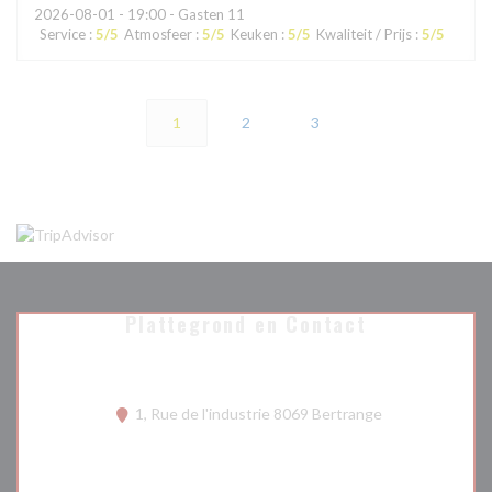
2026-08-01
- 19:00 - Gasten 11
Service
:
5
/5
Atmosfeer
:
5
/5
Keuken
:
5
/5
Kwaliteit / Prijs
:
5
/5
1
2
3
Plattegrond en Contact
((opent in een n
1, Rue de l'industrie 8069 Bertrange