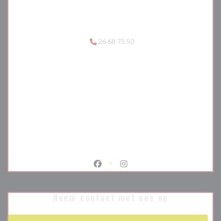
26 68 75 50
Facebook ((opent in een nieuw venste
Instagram ((opent in een nieu
Neem contact met ons op