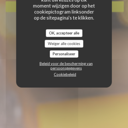
moment wijzigen door op het
RESERVEER EEN TAFEL
cookiepictogram linksonder
op de sitepagina's te klikken.
OK, accepteer alle
Weiger alle cookies
Personaliseer
Beleid voor de bescherming van
persoonsgegevens
Cookiebeleid