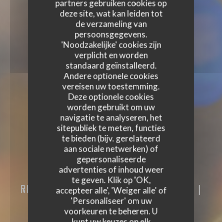
partners gebruiken cookies op
deze site, wat kan leiden tot
de verzameling van
persoonsgegevens.
'Noodzakelijke' cookies zijn
verplicht en worden
standaard geïnstalleerd.
Andere optionele cookies
vereisen uw toestemming.
Deze optionele cookies
worden gebruikt om uw
navigatie te analyseren, het
sitepubliek te meten, functies
te bieden (bijv. gerelateerd
aan sociale netwerken) of
gepersonaliseerde
advertenties of inhoud weer
PODENCO BODEGA
te geven. Klik op 'OK,
RESTAURANT - TAPASBAR - WIJNBAR
|
accepteer alle', 'Weiger alle' of
BERTRANGE
'Personaliseer' om uw
voorkeuren te beheren. U
kunt uw keuzes op elk