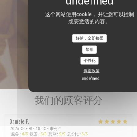
这个网站使用cookie， 并让您可以控制
想要激活的内容。
好的，全部接受
禁用
个性化
保密政策
undefined
我们的顾客评分
Daniele
P
2026-08-08
- 18:30 - 来宾 4
服务
:
4
/5
氛围
:
5
/5
菜单
:
5
/5
质价比
:
5
/5