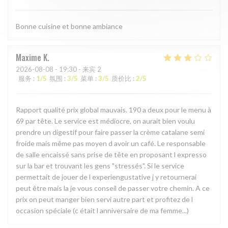
Bonne cuisine et bonne ambiance
Maxime
K
2026-08-08
- 19:30 - 来宾 2
服务
:
1
/5
氛围
:
3
/5
菜单
:
3
/5
质价比
:
2
/5
Rapport qualité prix global mauvais. 190 a deux pour le menu à
69 par tête. Le service est médiocre, on aurait bien voulu
prendre un digestif pour faire passer la crème catalane semi
froide mais même pas moyen d avoir un café. Le responsable
de salle encaissé sans prise de tête en proposant l expresso
sur la bar et trouvant les gens "stressés". Si le service
permettait de jouer de l experiengustative j y retournerai
peut être mais la je vous conseil de passer votre chemin. A ce
prix on peut manger bien servi autre part et profitez de l
occasion spéciale (c était l anniversaire de ma femme...)