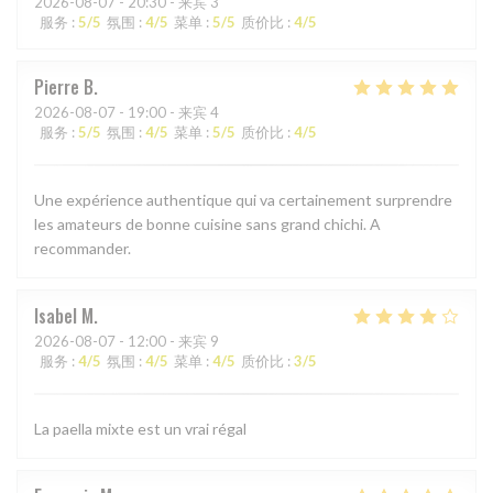
2026-08-07
- 20:30 - 来宾 3
服务
:
5
/5
氛围
:
4
/5
菜单
:
5
/5
质价比
:
4
/5
Pierre
B
2026-08-07
- 19:00 - 来宾 4
服务
:
5
/5
氛围
:
4
/5
菜单
:
5
/5
质价比
:
4
/5
Une expérience authentique qui va certainement surprendre
les amateurs de bonne cuisine sans grand chichi. A
recommander.
Isabel
M
2026-08-07
- 12:00 - 来宾 9
服务
:
4
/5
氛围
:
4
/5
菜单
:
4
/5
质价比
:
3
/5
La paella mixte est un vrai régal