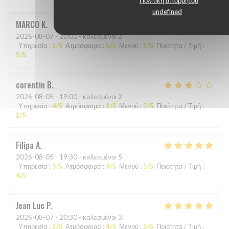
Πολιτική απορρήτου
undefined
MARCO
K
2026-08-07
- 20:00 - καλεσμένοι 2
Υπηρεσία
:
5
/5
Ατμόσφαιρα
:
5
/5
Μενού
:
5
/5
Ποιότητα / Τιμή
:
5
/5
corentin
B
2026-08-05
- 19:00 - καλεσμένοι 2
Υπηρεσία
:
4
/5
Ατμόσφαιρα
:
3
/5
Μενού
:
3
/5
Ποιότητα / Τιμή
:
2
/5
Filipa
A
2026-08-05
- 19:30 - καλεσμένοι 5
Υπηρεσία
:
5
/5
Ατμόσφαιρα
:
4
/5
Μενού
:
5
/5
Ποιότητα / Τιμή
:
4
/5
Jean Luc
P
2026-08-07
- 20:30 - καλεσμένοι 3
Υπηρεσία
:
5
/5
Ατμόσφαιρα
:
4
/5
Μενού
:
5
/5
Ποιότητα / Τιμή
: