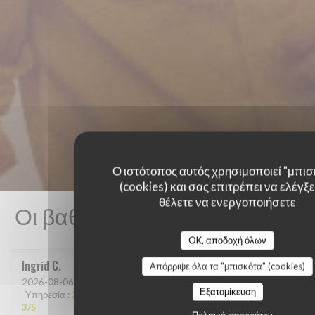
Ο ιστότοπος αυτός χρησιμοποιεί "μπισ
(cookies) και σας επιτρέπει να ελέγξετ
θέλετε να ενεργοποιήσετε
Οι βαθμολογίες πελατών μας
OK, αποδοχή όλων
Ingrid
C
Απόρριψε όλα τα "μπισκότα" (cookies)
2026-08-06
- 18:30 - καλεσμένοι 4
Εξατομίκευση
Υπηρεσία
:
3
/5
Ατμόσφαιρα
:
4
/5
Μενού
:
4
/5
Ποιότητα / Τιμή
:
3
/5