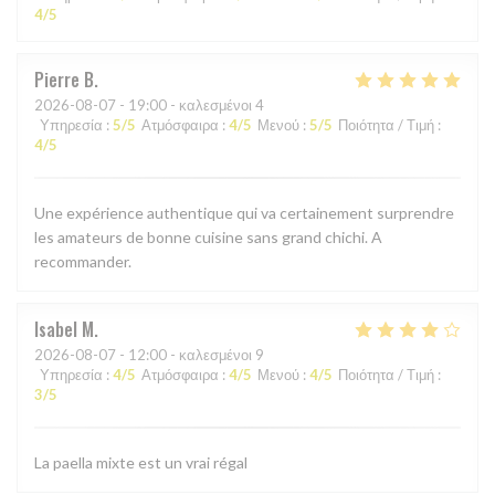
4
/5
Pierre
B
2026-08-07
- 19:00 - καλεσμένοι 4
Υπηρεσία
:
5
/5
Ατμόσφαιρα
:
4
/5
Μενού
:
5
/5
Ποιότητα / Τιμή
:
4
/5
Une expérience authentique qui va certainement surprendre
les amateurs de bonne cuisine sans grand chichi. A
recommander.
Isabel
M
2026-08-07
- 12:00 - καλεσμένοι 9
Υπηρεσία
:
4
/5
Ατμόσφαιρα
:
4
/5
Μενού
:
4
/5
Ποιότητα / Τιμή
:
3
/5
La paella mixte est un vrai régal