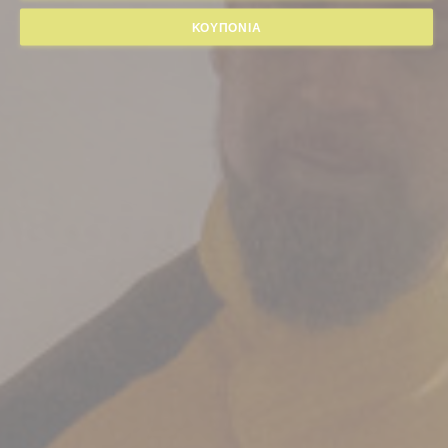
ΚΟΥΠΌΝΙΑ