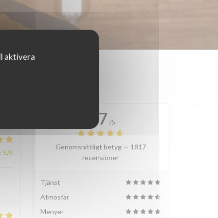
l aktivera
4.7
/5
Genomsnittligt betyg —
1817
:
5
/5
recensioner
Tjänst
Atmosfär
Menyer