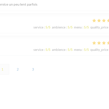
ervice un peu lent parfois
service
:
5
/5
ambience
:
5
/5
menu
:
5
/5
quality_price
service
:
5
/5
ambience
:
5
/5
menu
:
5
/5
quality_price
1
2
3