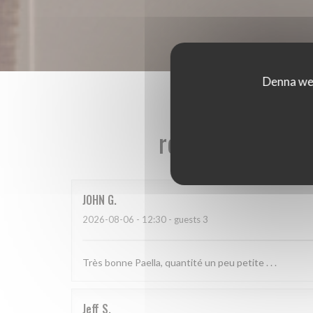
Denna web
reviews_from_ou
JOHN
G
2026-08-06
- 12:30 - guests 3
Très bonne Paella, quantité un peu petite . . .
Jeff
S