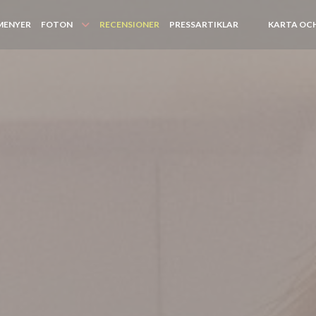
MENYER
FOTON
RECENSIONER
PRESSARTIKLAR
KARTA OC
((ÖPPNAS I ETT
((ÖPPNAS I E