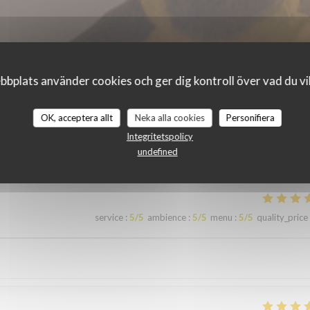
bplats använder cookies och ger dig kontroll över vad du vil
OK, acceptera allt
Neka alla cookies
Personifiera
r_clients_following_booking
Integritetspolicy
undefined
service
:
5
/5
ambience
:
5
/5
menu
:
5
/5
quality_price