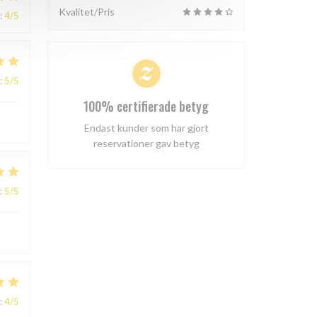
Kvalitet/Pris
:
4
/5
:
5
/5
100% certifierade betyg
Endast kunder som har gjort
reservationer gav betyg
:
5
/5
:
4
/5