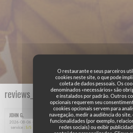
O restaurante e seus parceiros uti
cookies neste site, o que pode impli
coleta de dados pessoais. Os coo
denominados «necessários» são obri
reviews_from_our_clients_following_
e instalados por padrão. Outros c
opcionais requerem seu consentiment
cookies opcionais servem para anali
navegação, medir a audiência do site,
JOHN
G
funcionalidades (por exemplo, relaci
2026-08-06
- 12:30 - guests 3
redes sociais) ou exibir publicida
service
:
5
/5
ambience
:
5
/5
menu
:
5
/5
quality_price
:
5
/5