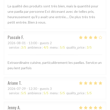
La qualité des produits sont très bien, mais la quantité pour
une paella par personne Est décevant avec de telles prix,
heureusement qu'il y avait une entrée.... De plus très très
petit entrée. Bien à vous.
Pascale
F
2026-08-01
- 13:00 - guests 2
service
:
3
/5
ambience
:
4
/5
menu
:
5
/5
quality_price
:
3
/5
Extraordinaire cuisine, particulièrement les paellas. Service un
peu lent parfois
Ariane
T
2026-07-29
- 12:30 - guests 3
service
:
5
/5
ambience
:
5
/5
menu
:
5
/5
quality_price
:
5
/5
Jenny
A