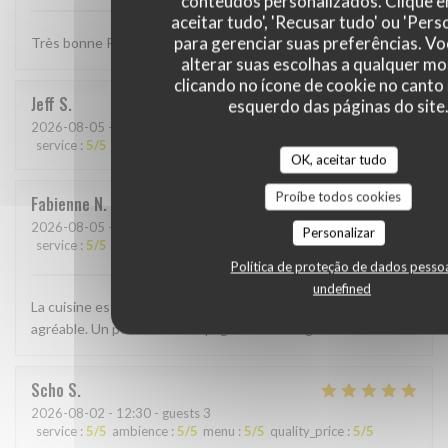
conteúdos personalizados. Clique 
aceitar tudo', 'Recusar tudo' ou 'Pers
para gerenciar suas preferências. V
Très bonne Paella, quantité un peu petite . . .
alterar suas escolhas a qualquer 
clicando no ícone de cookie no canto 
Jeff
S
esquerdo das páginas do site
2026-08-05
- 19:00 - guests 4
service
:
5
/5
ambience
:
4
/5
menu
:
5
/5
quality_price
:
4
/5
OK, aceitar tudo
Proíbe todos cookies
Fabienne
N
2026-08-05
- 19:30 - guests 2
Personalizar
service
:
5
/5
ambience
:
5
/5
menu
:
5
/5
quality_price
:
5
/5
Política de proteção de dados pesso
undefined
La cuisine est excellente et le personnel très sympathique et
agréable. Un petit bout d’Espagne à Bertrange
Scho
S
2026-08-02
- 12:30 - guests 3
service
:
5
/5
ambience
:
5
/5
menu
:
5
/5
quality_price
:
5
/5