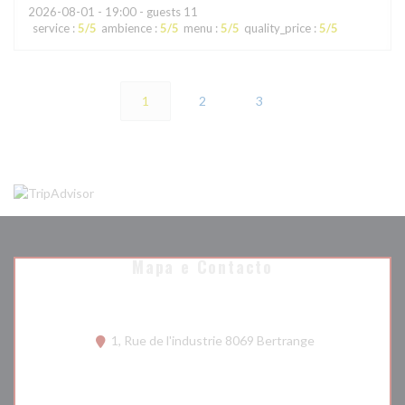
2026-08-01
- 19:00 - guests 11
service
:
5
/5
ambience
:
5
/5
menu
:
5
/5
quality_price
:
5
/5
1
2
3
Mapa e Contacto
((abre numa nova
1, Rue de l'industrie 8069 Bertrange