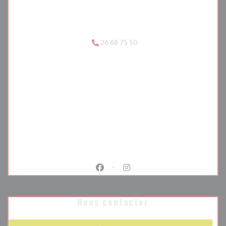
26 68 75 50
Facebook ((ouvre une nouvelle fenêtr
Instagram ((ouvre une nouvell
Nous contacter