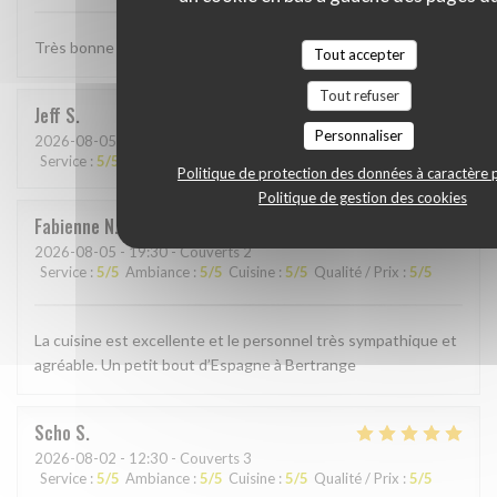
Très bonne Paella, quantité un peu petite . . .
Tout accepter
Tout refuser
Jeff
S
Personnaliser
2026-08-05
- 19:00 - Couverts 4
Service
:
5
/5
Ambiance
:
4
/5
Cuisine
:
5
/5
Qualité / Prix
:
4
/5
Politique de protection des données à caractère 
Politique de gestion des cookies
Fabienne
N
2026-08-05
- 19:30 - Couverts 2
Service
:
5
/5
Ambiance
:
5
/5
Cuisine
:
5
/5
Qualité / Prix
:
5
/5
La cuisine est excellente et le personnel très sympathique et
agréable. Un petit bout d’Espagne à Bertrange
Scho
S
2026-08-02
- 12:30 - Couverts 3
Service
:
5
/5
Ambiance
:
5
/5
Cuisine
:
5
/5
Qualité / Prix
:
5
/5