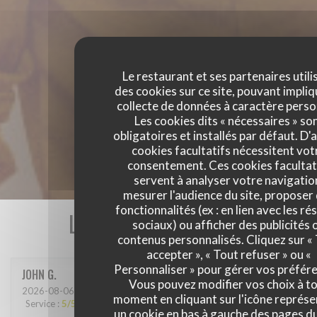
Le restaurant et ses partenaires utili
des cookies sur ce site, pouvant impliq
collecte de données à caractère perso
Les cookies dits « nécessaires » so
obligatoires et installés par défaut. D'
cookies facultatifs nécessitent vot
consentement. Ces cookies facultat
servent à analyser votre navigatio
mesurer l'audience du site, proposer
fonctionnalités (ex : en lien avec les r
Les avis de nos clients
sociaux) ou afficher des publicités 
contenus personnalisés. Cliquez sur «
accepter », « Tout refuser » ou «
Personnaliser » pour gérer vos préfér
JOHN
G
Vous pouvez modifier vos choix à t
2026-08-06
- 12:30 - Couverts 3
moment en cliquant sur l'icône représ
Service
:
5
/5
Ambiance
:
5
/5
Cuisine
:
5
/5
Qualité / Prix
:
5
/5
un cookie en bas à gauche des pages du