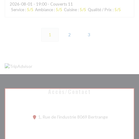
2026-08-01
- 19:00 - Couverts 11
Service
:
5
/5
Ambiance
:
5
/5
Cuisine
:
5
/5
Qualité / Prix
:
5
/5
1
2
3
Accès/Contact
((ouvre une nouv
1, Rue de l'industrie 8069 Bertrange