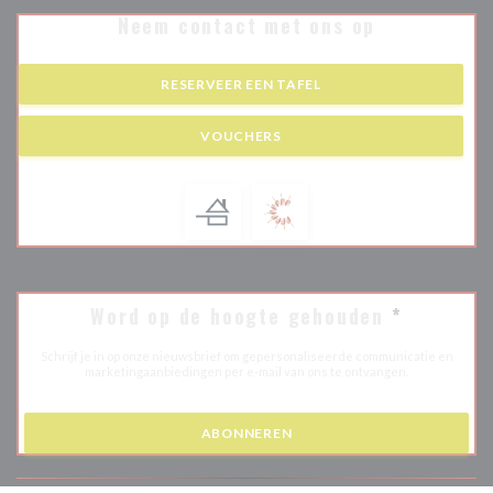
Neem contact met ons op
RESERVEER EEN TAFEL
VOUCHERS
Word op de hoogte gehouden
*
Schrijf je in op onze nieuwsbrief om gepersonaliseerde communicatie en
marketingaanbiedingen per e-mail van ons te ontvangen.
ABONNEREN