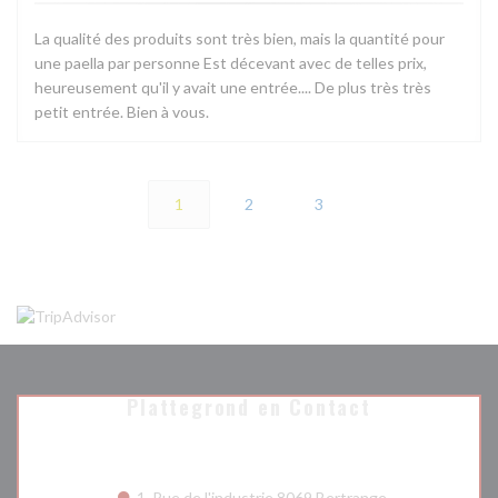
La qualité des produits sont très bien, mais la quantité pour
une paella par personne Est décevant avec de telles prix,
heureusement qu'il y avait une entrée.... De plus très très
petit entrée. Bien à vous.
1
2
3
Plattegrond en Contact
((opent in een n
1, Rue de l'industrie 8069 Bertrange