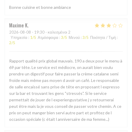
Bonne cuisine et bonne ambiance
Maxime
K
2026-08-08
- 19:30 - καλεσμένοι 2
Υπηρεσία
:
1
/5
Ατμόσφαιρα
:
3
/5
Μενού
:
3
/5
Ποιότητα / Τιμή
:
2
/5
Rapport qualité prix global mauvais. 190 a deux pour le menu à
69 par tête. Le service est médiocre, on aurait bien voulu
prendre un digestif pour faire passer la crème catalane semi
froide mais même pas moyen d avoir un café. Le responsable
de salle encaissé sans prise de tête en proposant l expresso
sur la bar et trouvant les gens "stressés". Si le service
permettait de jouer de l experiengustative j y retournerai
peut être mais la je vous conseil de passer votre chemin. A ce
prix on peut manger bien servi autre part et profitez de l
occasion spéciale (c était l anniversaire de ma femme...)