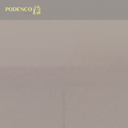
Πίνακας διαχείρισης "Μπισκότων" (Cookies)