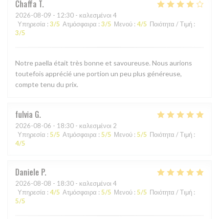
Chaffa
T
2026-08-09
- 12:30 - καλεσμένοι 4
Υπηρεσία
:
3
/5
Ατμόσφαιρα
:
3
/5
Μενού
:
4
/5
Ποιότητα / Τιμή
:
3
/5
Notre paella était très bonne et savoureuse. Nous aurions
toutefois apprécié une portion un peu plus généreuse,
compte tenu du prix.
fulvia
G
2026-08-06
- 18:30 - καλεσμένοι 2
Υπηρεσία
:
5
/5
Ατμόσφαιρα
:
5
/5
Μενού
:
5
/5
Ποιότητα / Τιμή
:
4
/5
Daniele
P
2026-08-08
- 18:30 - καλεσμένοι 4
Υπηρεσία
:
4
/5
Ατμόσφαιρα
:
5
/5
Μενού
:
5
/5
Ποιότητα / Τιμή
:
5
/5