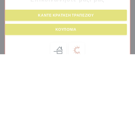
ΚΆΝΤΕ ΚΡΆΤΗΣΗ ΤΡΑΠΕΖΙΟΎ
ΚΟΥΠΌΝΙΑ
Μείνετε ενημερωμένοι
*
Εγγραφείτε στο ενημερωτικό μας δελτίο για να λαμβάνετε εξατομικευμένες επικοινωνίες
και προσφορές μάρκετινγκ μέσω ηλεκτρονικού ταχυδρομείου από εμάς.
ΕΓΓΡΑΦΉ
© 2026 PODENCO BODEGA — Η ΙΣΤΟΣΕΛΊΔΑ ΤΟΥ ΕΣΤΙΑΤΟΡΊΟΥ