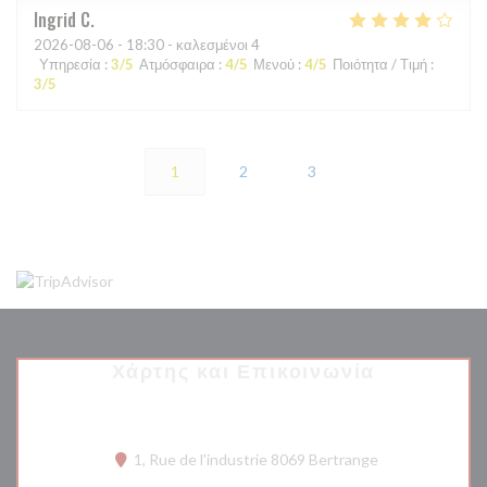
Ingrid
C
2026-08-06
- 18:30 - καλεσμένοι 4
Υπηρεσία
:
3
/5
Ατμόσφαιρα
:
4
/5
Μενού
:
4
/5
Ποιότητα / Τιμή
:
3
/5
1
2
3
Χάρτης και Επικοινωνία
((ανοίγει σε νέο
1, Rue de l'industrie 8069 Bertrange