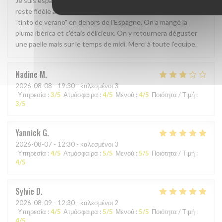
Je suis espagnole, et j'ai vraiment apprécié le restaurant, Il
reste fidèle à la cuisine espagnole et j'ai meme pu boire un
"tinto de verano" en dehors de l'Espagne. On a mangé la
pluma ibérica et c'étais délicieux. On y retournera déguster
une paelle mais sur le temps de midi. Merci à toute l'equipe.
Nadine
M
2026-08-08
- 19:30 - καλεσμένοι 3
Υπηρεσία
:
3
/5
Ατμόσφαιρα
:
4
/5
Μενού
:
4
/5
Ποιότητα / Τιμή
:
3
/5
Yannick
G
2026-08-07
- 12:30 - καλεσμένοι 3
Υπηρεσία
:
4
/5
Ατμόσφαιρα
:
5
/5
Μενού
:
5
/5
Ποιότητα / Τιμή
:
4
/5
Sylvie
D
2026-08-09
- 12:30 - καλεσμένοι 2
Υπηρεσία
:
4
/5
Ατμόσφαιρα
:
5
/5
Μενού
:
5
/5
Ποιότητα / Τιμή
:
4
/5