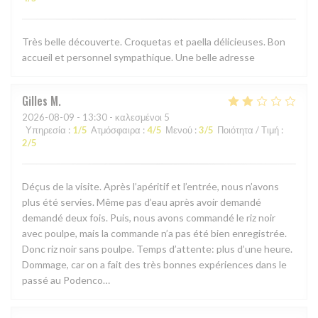
Très belle découverte. Croquetas et paella délicieuses. Bon
accueil et personnel sympathique. Une belle adresse
Gilles
M
2026-08-09
- 13:30 - καλεσμένοι 5
Υπηρεσία
:
1
/5
Ατμόσφαιρα
:
4
/5
Μενού
:
3
/5
Ποιότητα / Τιμή
:
2
/5
Déçus de la visite. Après l’apéritif et l’entrée, nous n’avons
plus été servies. Même pas d’eau après avoir demandé
demandé deux fois. Puis, nous avons commandé le riz noir
avec poulpe, mais la commande n’a pas été bien enregistrée.
Donc riz noir sans poulpe. Temps d’attente: plus d’une heure.
Dommage, car on a fait des très bonnes expériences dans le
passé au Podenco…