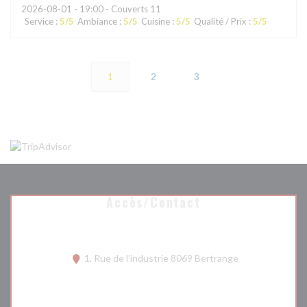
2026-08-01
- 19:00 - Couverts 11
Service
:
5
/5
Ambiance
:
5
/5
Cuisine
:
5
/5
Qualité / Prix
:
5
/5
1
2
3
Accès/Contact
((ouvre une nouv
1, Rue de l'industrie 8069 Bertrange