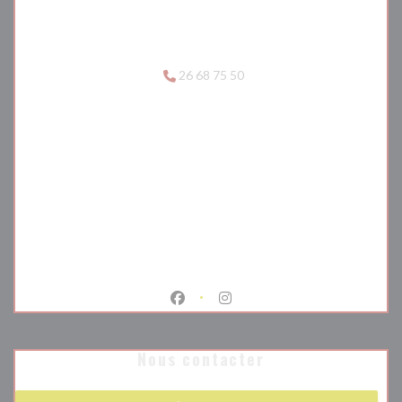
26 68 75 50
Facebook ((ouvre une nouvelle fenêtr
Instagram ((ouvre une nouvell
Nous contacter