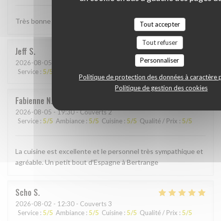
Très bonne Paella, quantité un peu petite . . .
Tout accepter
Tout refuser
Jeff
S
Personnaliser
2026-08-05
- 19:00 - Couverts 4
Service
:
5
/5
Ambiance
:
4
/5
Cuisine
:
5
/5
Qualité / Prix
:
4
/5
Politique de protection des données à caractère 
Politique de gestion des cookies
Fabienne
N
2026-08-05
- 19:30 - Couverts 2
Service
:
5
/5
Ambiance
:
5
/5
Cuisine
:
5
/5
Qualité / Prix
:
5
/5
La cuisine est excellente et le personnel très sympathique et
agréable. Un petit bout d’Espagne à Bertrange
Scho
S
2026-08-02
- 12:30 - Couverts 3
Service
:
5
/5
Ambiance
:
5
/5
Cuisine
:
5
/5
Qualité / Prix
:
5
/5