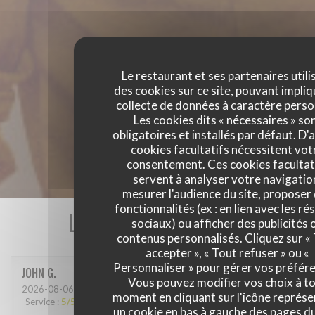
Le restaurant et ses partenaires utili
des cookies sur ce site, pouvant impliq
collecte de données à caractère perso
Les cookies dits « nécessaires » so
obligatoires et installés par défaut. D'
cookies facultatifs nécessitent vot
consentement. Ces cookies facultat
servent à analyser votre navigatio
mesurer l'audience du site, proposer
fonctionnalités (ex : en lien avec les r
Les avis de nos clients
sociaux) ou afficher des publicités 
contenus personnalisés. Cliquez sur «
accepter », « Tout refuser » ou «
Personnaliser » pour gérer vos préfér
JOHN
G
Vous pouvez modifier vos choix à t
2026-08-06
- 12:30 - Couverts 3
moment en cliquant sur l'icône représ
Service
:
5
/5
Ambiance
:
5
/5
Cuisine
:
5
/5
Qualité / Prix
:
5
/5
un cookie en bas à gauche des pages du