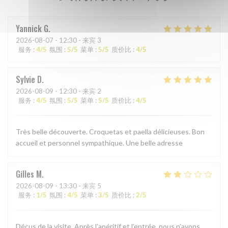
Yannick
G
2026-08-07
- 12:30 - 来宾 3
服务
:
4
/5
氛围
:
5
/5
菜单
:
5
/5
质价比
:
4
/5
Sylvie
D
2026-08-09
- 12:30 - 来宾 2
服务
:
4
/5
氛围
:
5
/5
菜单
:
5
/5
质价比
:
4
/5
Très belle découverte. Croquetas et paella délicieuses. Bon
accueil et personnel sympathique. Une belle adresse
Gilles
M
2026-08-09
- 13:30 - 来宾 5
服务
:
1
/5
氛围
:
4
/5
菜单
:
3
/5
质价比
:
2
/5
Déçus de la visite. Après l’apéritif et l’entrée, nous n’avons