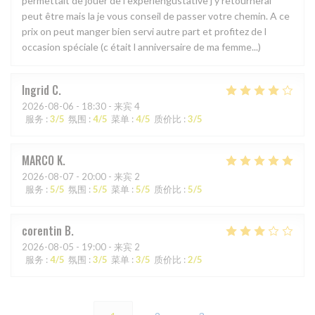
permettait de jouer de l experiengustative j y retournerai
peut être mais la je vous conseil de passer votre chemin. A ce
prix on peut manger bien servi autre part et profitez de l
occasion spéciale (c était l anniversaire de ma femme...)
Ingrid
C
2026-08-06
- 18:30 - 来宾 4
服务
:
3
/5
氛围
:
4
/5
菜单
:
4
/5
质价比
:
3
/5
MARCO
K
2026-08-07
- 20:00 - 来宾 2
服务
:
5
/5
氛围
:
5
/5
菜单
:
5
/5
质价比
:
5
/5
corentin
B
2026-08-05
- 19:00 - 来宾 2
服务
:
4
/5
氛围
:
3
/5
菜单
:
3
/5
质价比
:
2
/5