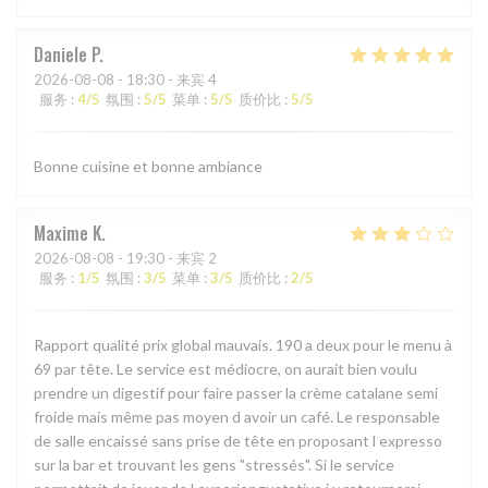
Daniele
P
2026-08-08
- 18:30 - 来宾 4
服务
:
4
/5
氛围
:
5
/5
菜单
:
5
/5
质价比
:
5
/5
Bonne cuisine et bonne ambiance
Maxime
K
2026-08-08
- 19:30 - 来宾 2
服务
:
1
/5
氛围
:
3
/5
菜单
:
3
/5
质价比
:
2
/5
Rapport qualité prix global mauvais. 190 a deux pour le menu à
69 par tête. Le service est médiocre, on aurait bien voulu
prendre un digestif pour faire passer la crème catalane semi
froide mais même pas moyen d avoir un café. Le responsable
de salle encaissé sans prise de tête en proposant l expresso
sur la bar et trouvant les gens "stressés". Si le service