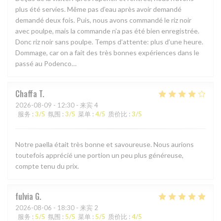
plus été servies. Même pas d’eau après avoir demandé
demandé deux fois. Puis, nous avons commandé le riz noir
avec poulpe, mais la commande n’a pas été bien enregistrée.
Donc riz noir sans poulpe. Temps d’attente: plus d’une heure.
Dommage, car on a fait des très bonnes expériences dans le
passé au Podenco…
Chaffa
T
2026-08-09
- 12:30 - 来宾 4
服务
:
3
/5
氛围
:
3
/5
菜单
:
4
/5
质价比
:
3
/5
Notre paella était très bonne et savoureuse. Nous aurions
toutefois apprécié une portion un peu plus généreuse,
compte tenu du prix.
fulvia
G
2026-08-06
- 18:30 - 来宾 2
服务
:
5
/5
氛围
:
5
/5
菜单
:
5
/5
质价比
:
4
/5