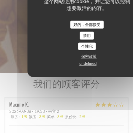
这个网站使用cookie， 并让您可以控制
想要激活的内容。
好的，全部接受
禁用
个性化
保密政策
undefined
我们的顾客评分
Maxime
K
2026-08-08
- 19:30 - 来宾 2
服务
:
1
/5
氛围
:
3
/5
菜单
:
3
/5
质价比
:
2
/5