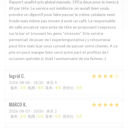
Rapport qualité prix global mauvais. 190 a deux pour le menu à
69 par tête. Le service est médiocre, on aurait bien voulu
prendre un digestif pour faire passer la crème catalane semi
froide mais même pas moyen d avoir un café. Le responsable
de salle encaissé sans prise de tête en proposant l expresso
sur la bar et trouvant les gens "stressés". Si le service
permettait de jouer de l experiengustative j y retournerai
peut être mais la je vous conseil de passer votre chemin. A ce
prix on peut manger bien servi autre part et profitez de l
occasion spéciale (c était l anniversaire de ma femme...)
Ingrid
C
2026-08-06
- 18:30 - 来宾 4
服务
:
3
/5
氛围
:
4
/5
菜单
:
4
/5
质价比
:
3
/5
MARCO
K
2026-08-07
- 20:00 - 来宾 2
服务
:
5
/5
氛围
:
5
/5
菜单
:
5
/5
质价比
:
5
/5