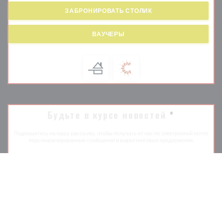
ЗАБРОНИРОВАТЬ СТОЛИК
ВАУЧЕРЫ
Будьте в курсе новостей
*
Подпишитесь на нашу рассылку, чтобы получать от нас по электронной почте
персонализированные сообщения и маркетинговые предложения.
ПОДПИСАТЬСЯ
© 2026 PODENCO BODEGA — ВЕБ-СТРАНИЦА РЕСТОРАНА
((ОТКРЫВАЕТСЯ В НОВ
СОЗДАНА
ZENCHEF