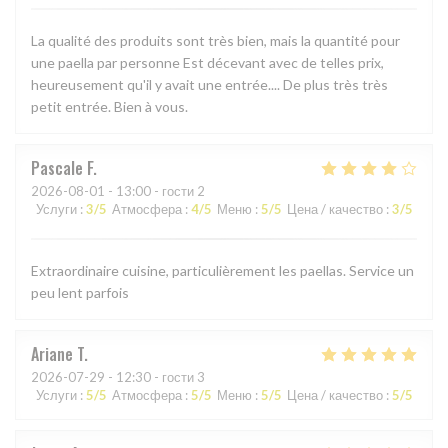
La qualité des produits sont très bien, mais la quantité pour
une paella par personne Est décevant avec de telles prix,
heureusement qu'il y avait une entrée.... De plus très très
petit entrée. Bien à vous.
Pascale
F
2026-08-01
- 13:00 - гости 2
Услуги
:
3
/5
Атмосфера
:
4
/5
Меню
:
5
/5
Цена / качество
:
3
/5
Extraordinaire cuisine, particulièrement les paellas. Service un
peu lent parfois
Ariane
T
2026-07-29
- 12:30 - гости 3
Услуги
:
5
/5
Атмосфера
:
5
/5
Меню
:
5
/5
Цена / качество
:
5
/5