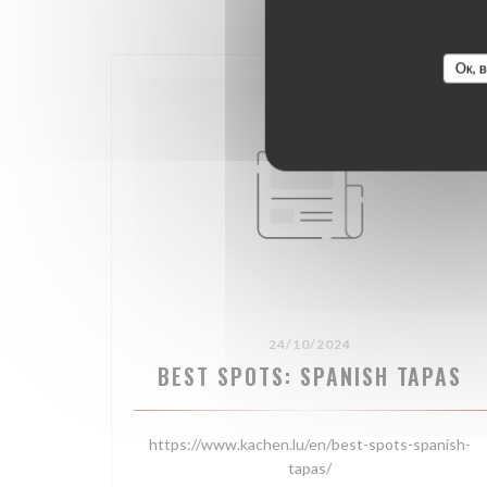
Ок, 
24/10/2024
BEST SPOTS: SPANISH TAPAS
https://www.kachen.lu/en/best-spots-spanish-
tapas/