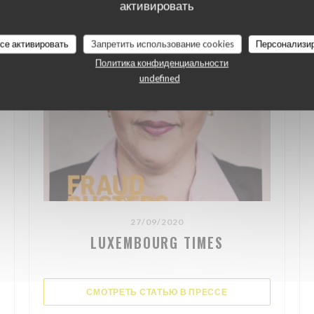
активировать
все активировать
Запретить использование cookies
Персонализи
Политика конфиденциальности
undefined
27/09/2020
LUXEMBOURG TIMES
((ОТКРЫВАЕТСЯ В
СМОТРЕТЬ СТАТЬЮ В ПРЕССЕ