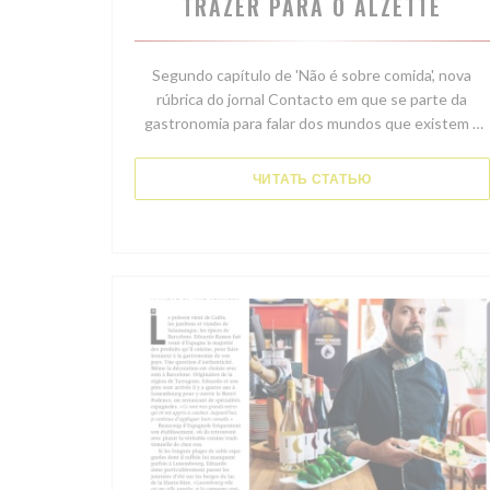
TRAZER PARA O ALZETTE
Segundo capítulo de 'Não é sobre comida', nova
rúbrica do jornal Contacto em que se parte da
gastronomia para falar dos mundos que existem à
sua volta.
A luta de um cozinheiro espanhol para introduzir
((ОТКРЫВАЕТСЯ
ЧИТАТЬ СТАТЬЮ
novos ingredientes e uma nova forma de comer num
pequeno restaurante do bairro luxemburguês de
Clausen.