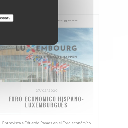
ровать
27/02/2020
FORO ECONOMICO HISPANO-
LUXEMBURGUÉS
 НОВОМ ОКНЕ))
Entrevista a Eduardo Ramos en el Foro económico