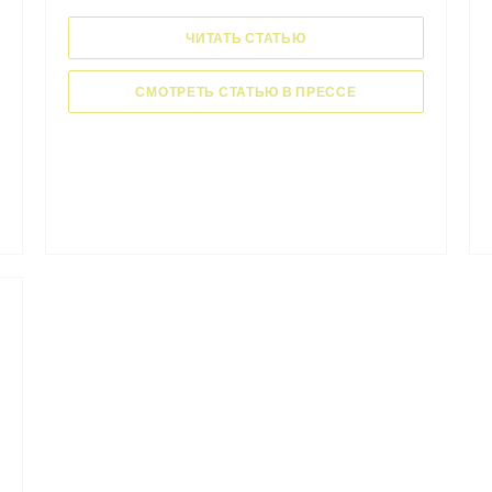
((ОТКРЫВАЕТСЯ В НОВОМ
ЧИТАТЬ СТАТЬЮ
((ОТКРЫВАЕТСЯ В
СМОТРЕТЬ СТАТЬЮ В ПРЕССЕ
 В НОВОМ ОКНЕ))