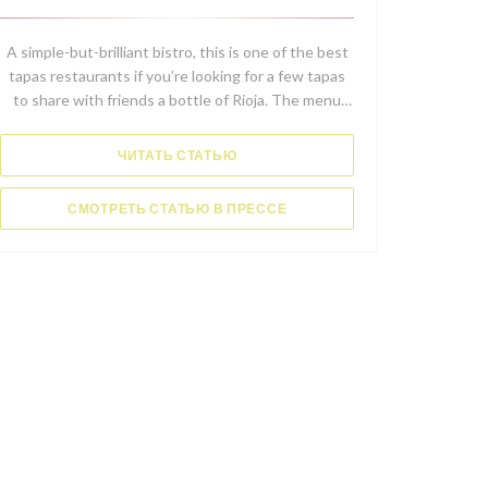
 ОКНЕ))
A simple-but-brilliant bistro, this is one of the best
tapas restaurants if you’re looking for a few tapas
 НОВОМ ОКНЕ))
to share with friends a bottle of Rioja. The menu
changes depending on what’s in season, using only
the finest products from Spain for rich and
((ОТКРЫВАЕТСЯ В НОВОМ ОКНЕ))
ЧИТАТЬ СТАТЬЮ
authentic flavours. Expect padrón peppers with
lots of coarse sea salt and garlic clams.
((ОТКРЫВАЕТСЯ В НОВОМ О
СМОТРЕТЬ СТАТЬЮ В ПРЕССЕ