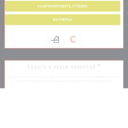
ЗАБРОНИРОВАТЬ СТОЛИК
ВАУЧЕРЫ
Будьте в курсе новостей
*
Подпишитесь на нашу рассылку, чтобы получать от нас по электронной почте
персонализированные сообщения и маркетинговые предложения.
ПОДПИСАТЬСЯ
© 2026 PODENCO BODEGA — ВЕБ-СТРАНИЦА РЕСТОРАНА
((ОТКРЫВАЕТСЯ В НОВ
СОЗДАНА
ZENCHEF