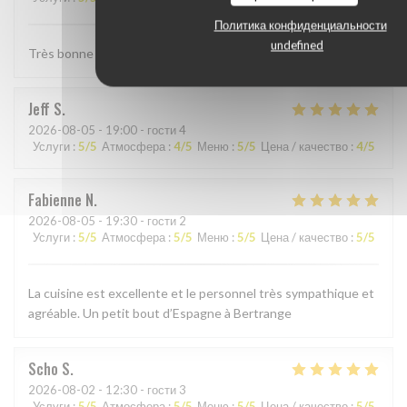
Политика конфиденциальности
undefined
Très bonne Paella, quantité un peu petite . . .
Jeff
S
2026-08-05
- 19:00 - гости 4
Услуги
:
5
/5
Атмосфера
:
4
/5
Меню
:
5
/5
Цена / качество
:
4
/5
Fabienne
N
2026-08-05
- 19:30 - гости 2
Услуги
:
5
/5
Атмосфера
:
5
/5
Меню
:
5
/5
Цена / качество
:
5
/5
La cuisine est excellente et le personnel très sympathique et
agréable. Un petit bout d’Espagne à Bertrange
Scho
S
2026-08-02
- 12:30 - гости 3
Услуги
:
5
/5
Атмосфера
:
5
/5
Меню
:
5
/5
Цена / качество
:
5
/5