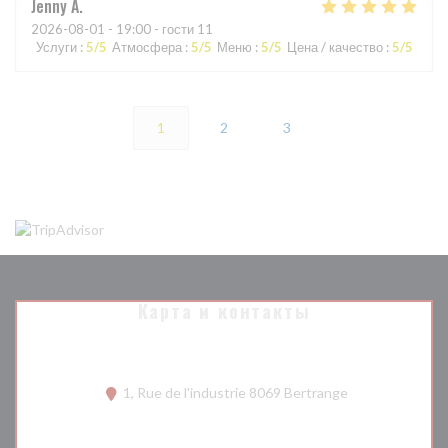
Jenny
A
2026-08-01
- 19:00 - гости 11
Услуги
:
5
/5
Атмосфера
:
5
/5
Меню
:
5
/5
Цена / качество
:
5
/5
1
2
3
Карта и контакты
((открывается в
1, Rue de l'industrie 8069 Bertrange