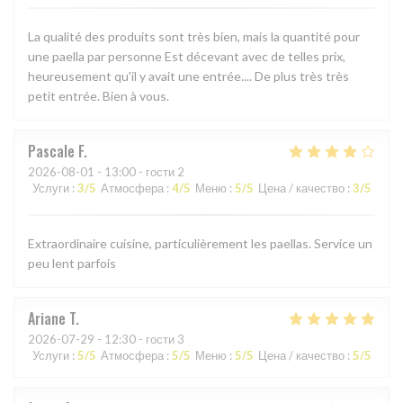
La qualité des produits sont très bien, mais la quantité pour
une paella par personne Est décevant avec de telles prix,
heureusement qu'il y avait une entrée.... De plus très très
petit entrée. Bien à vous.
Pascale
F
2026-08-01
- 13:00 - гости 2
Услуги
:
3
/5
Атмосфера
:
4
/5
Меню
:
5
/5
Цена / качество
:
3
/5
Extraordinaire cuisine, particulièrement les paellas. Service un
peu lent parfois
Ariane
T
2026-07-29
- 12:30 - гости 3
Услуги
:
5
/5
Атмосфера
:
5
/5
Меню
:
5
/5
Цена / качество
:
5
/5