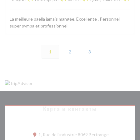
La meilleure paella jamais mangée. Excellente . Personnel
super sympa et professionnel
1
2
3
Карта и контакты
((открывается в
1, Rue de l'industrie 8069 Bertrange