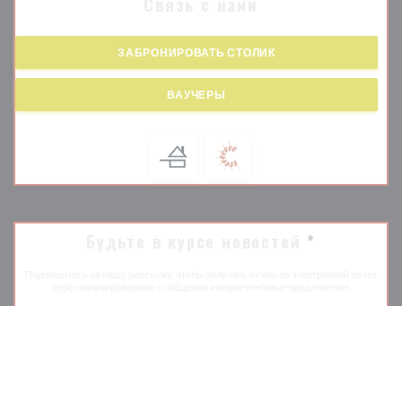
Связь с нами
ЗАБРОНИРОВАТЬ СТОЛИК
ВАУЧЕРЫ
Будьте в курсе новостей
*
Подпишитесь на нашу рассылку, чтобы получать от нас по электронной почте
персонализированные сообщения и маркетинговые предложения.
ПОДПИСАТЬСЯ
© 2026 PODENCO BODEGA — ВЕБ-СТРАНИЦА РЕСТОРАНА