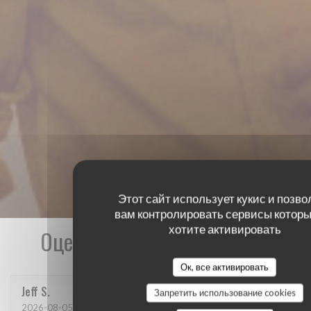
Этот сайт использует кукис и позво
вам контролировать сервисы которы
хотите активировать
Оценки наших посетителей
Ок, все активировать
Jeff
S
Запретить использование cookies
2026-08-05
- 19:00 - гости 4