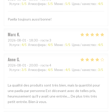
Услуги
:
5
/5
Атмосфера
:
5
/5
Меню
:
5
/5
Цена / качество
:
4
/5
Paella toujours aussi bonne!
Marc
K
2026-08-01
- 18:30 - гости 3
Услуги
:
4
/5
Атмосфера
:
4
/5
Меню
:
5
/5
Цена / качество
:
4
/5
Anne
G
2026-08-01
- 20:00 - гости 4
Услуги
:
3
/5
Атмосфера
:
4
/5
Меню
:
4
/5
Цена / качество
:
3
/5
La qualité des produits sont très bien, mais la quantité pour
une paella par personne Est décevant avec de telles prix,
heureusement qu'il y avait une entrée.... De plus très très
petit entrée. Bien à vous.