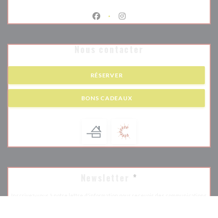
Facebook ((ouvre une nouvelle fenêtr
Instagram ((ouvre une nouvell
Nous contacter
RÉSERVER
BONS CADEAUX
Newsletter
*
Inscrivez-vous à notre lettre d'information pour recevoir des communications
personnalisées et des offres marketing par courriel.