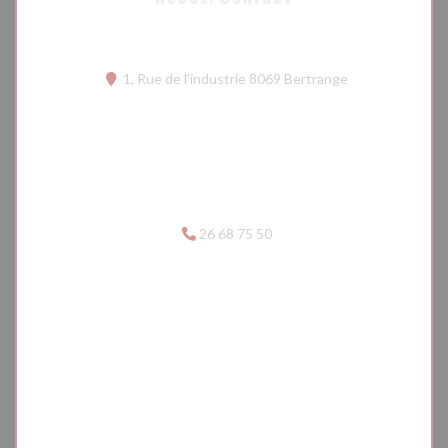
((ouvre une nouv
1, Rue de l'industrie 8069 Bertrange
26 68 75 50