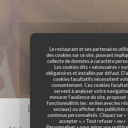
Le restaurant et ses partenaires utili
des cookies sur ce site, pouvant impliq
collecte de données à caractère perso
Les cookies dits « nécessaires » so
obligatoires et installés par défaut. D'
cookies facultatifs nécessitent vot
consentement. Ces cookies facultat
servent à analyser votre navigatio
mesurer l'audience du site, proposer
fonctionnalités (ex : en lien avec les r
Les avis de nos clients
sociaux) ou afficher des publicités 
contenus personnalisés. Cliquez sur «
accepter », « Tout refuser » ou «
Personnaliser » pour gérer vos préfér