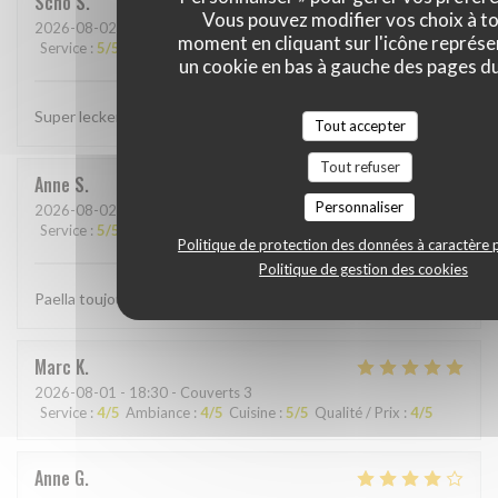
Scho
S
Vous pouvez modifier vos choix à t
2026-08-02
- 12:30 - Couverts 3
moment en cliquant sur l'icône représ
Service
:
5
/5
Ambiance
:
5
/5
Cuisine
:
5
/5
Qualité / Prix
:
5
/5
un cookie en bas à gauche des pages du
Super lecker Paëlla im gemütlichen Ambiente
Tout accepter
Tout refuser
Anne
S
Personnaliser
2026-08-02
- 13:00 - Couverts 3
Service
:
5
/5
Ambiance
:
5
/5
Cuisine
:
5
/5
Qualité / Prix
:
4
/5
Politique de protection des données à caractère 
Politique de gestion des cookies
Paella toujours aussi bonne!
Marc
K
2026-08-01
- 18:30 - Couverts 3
Service
:
4
/5
Ambiance
:
4
/5
Cuisine
:
5
/5
Qualité / Prix
:
4
/5
Anne
G