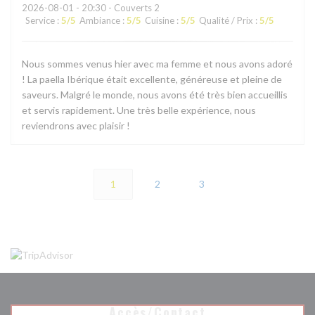
2026-08-01
- 20:30 - Couverts 2
Service
:
5
/5
Ambiance
:
5
/5
Cuisine
:
5
/5
Qualité / Prix
:
5
/5
Nous sommes venus hier avec ma femme et nous avons adoré
! La paella Ibérique était excellente, généreuse et pleine de
saveurs. Malgré le monde, nous avons été très bien accueillis
et servis rapidement. Une très belle expérience, nous
reviendrons avec plaisir !
1
2
3
Accès/Contact