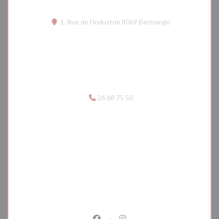
((otevře se v n
1, Rue de l'industrie 8069 Bertrange
26 68 75 50