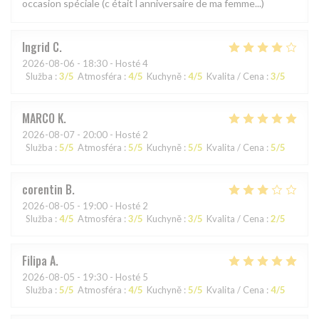
occasion spéciale (c était l anniversaire de ma femme...)
Ingrid
C
2026-08-06
- 18:30 - Hosté 4
Služba
:
3
/5
Atmosféra
:
4
/5
Kuchyně
:
4
/5
Kvalita / Cena
:
3
/5
MARCO
K
2026-08-07
- 20:00 - Hosté 2
Služba
:
5
/5
Atmosféra
:
5
/5
Kuchyně
:
5
/5
Kvalita / Cena
:
5
/5
corentin
B
2026-08-05
- 19:00 - Hosté 2
Služba
:
4
/5
Atmosféra
:
3
/5
Kuchyně
:
3
/5
Kvalita / Cena
:
2
/5
Filipa
A
2026-08-05
- 19:30 - Hosté 5
Služba
:
5
/5
Atmosféra
:
4
/5
Kuchyně
:
5
/5
Kvalita / Cena
:
4
/5