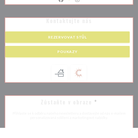
Facebook ((otevře se v novém okně)
Instagram ((otevře se v nové
Kontaktujte nás
REZERVOVAT STŮL
POUKAZY
Zůstaňte v obraze
*
Přihlaste se k odběru našeho newsletteru a dostávejte od nás e-mailem
personalizovaná sdělení a marketingové nabídky.
ODEBÍRAT