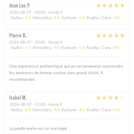
Jean Luc
P
2026-08-07
- 20:30 - Hosté 3
Služba
:
5
/5
Atmosféra
:
4
/5
Kuchyně
:
5
/5
Kvalita / Cena
:
4
/5
Pierre
B
2026-08-07
- 19:00 - Hosté 4
Služba
:
5
/5
Atmosféra
:
4
/5
Kuchyně
:
5
/5
Kvalita / Cena
:
4
/5
Une expérience authentique qui va certainement surprendre
les amateurs de bonne cuisine sans grand chichi. A
recommander.
Isabel
M
2026-08-07
- 12:00 - Hosté 9
Služba
:
4
/5
Atmosféra
:
4
/5
Kuchyně
:
4
/5
Kvalita / Cena
:
3
/5
La paella mixte est un vrai régal