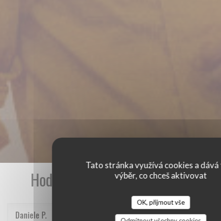
Tato stránka využívá cookies a dává 
Hodnocení našich zákazníků
výběr, co chceš aktivovat
OK, přijmout vše
Daniele
P
Odmítnout všechny cookies