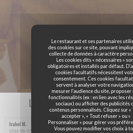
Le restaurant et ses partenaires utili
des cookies sur ce site, pouvant impliq
collecte de données à caractère perso
Les cookies dits « nécessaires » so
obligatoires et installés par défaut. D'
cookies facultatifs nécessitent vot
consentement. Ces cookies facultat
servent à analyser votre navigatio
mesurer l'audience du site, proposer
fonctionnalités (ex : en lien avec les r
Les avis de nos clients
sociaux) ou afficher des publicités 
contenus personnalisés. Cliquez sur «
accepter », « Tout refuser » ou «
Personnaliser » pour gérer vos préfér
Isabel
M
Vous pouvez modifier vos choix à t
2026-08-07
- 12:00 - Couverts 9