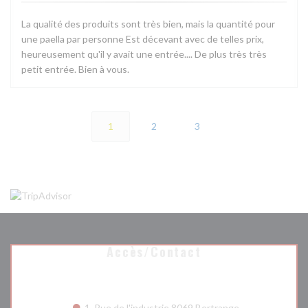
La qualité des produits sont très bien, mais la quantité pour
une paella par personne Est décevant avec de telles prix,
heureusement qu'il y avait une entrée.... De plus très très
petit entrée. Bien à vous.
1
2
3
Accès/Contact
((ouvre une nouv
1, Rue de l'industrie 8069 Bertrange