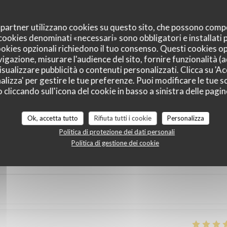
oi partner utilizzano cookies su questo sito, che possono comp
I cookies denominati «necessari» sono obbligatori e installati
cookies opzionali richiedono il tuo consenso. Questi cookies o
vigazione, misurare l'audience del sito, fornire funzionalità (
sualizzare pubblicità o contenuti personalizzati. Clicca su 'Acc
alizza' per gestire le tue preferenze. Puoi modificare le tue sc
liccando sull'icona del cookie in basso a sinistra delle pagine
i dei nostri clienti
Ok, accetta tutto
Rifiuta tutti i cookie
Personalizza
Politica di protezione dei dati personali
Politica di gestione dei cookie
Servizio
:
5
/5
Atmosfera
:
5
/5
Cucina
:
5
/5
Qualità / Prezzo