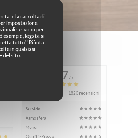
ortare la raccolta di
 per impostazione
pzionali servono per
ad esempio, legate ai
etta tutto', 'Rifiuta
elte in qualsiasi
 del sito.
4.7
/5
Valutazione media —
1820 recensioni
:
5
/5
Servizio
Atmosfera
Menu
Qualità/Prezzo