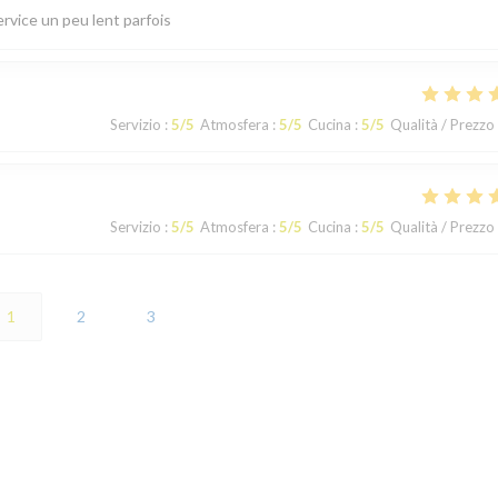
ervice un peu lent parfois
Servizio
:
5
/5
Atmosfera
:
5
/5
Cucina
:
5
/5
Qualità / Prezzo
Servizio
:
5
/5
Atmosfera
:
5
/5
Cucina
:
5
/5
Qualità / Prezzo
1
2
3