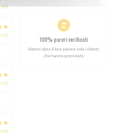
:
4
/5
:
5
/5
100% pareri verificati
Hanno dato il loro parere solo i clienti
che hanno prenotato
:
5
/5
:
4
/5