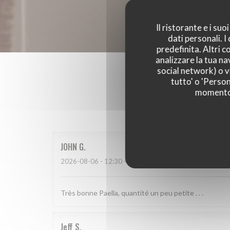
Il ristorante e i su
dati personali. 
predefinita. Altri 
analizzare la tua na
social network) o vi
tutto' o 'Person
momento c
I parer
JOHN
G
2026-08-06
- 12:30 - Ospiti 3
Très bonne Paella, quantité un peu petite . . .
Jeff
S