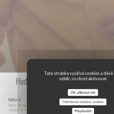
Tato stránka využívá cookies a dává 
Hodnocení našich zákazníků
výběr, co chceš aktivovat
OK, přijmout vše
fulvia
G
Odmítnout všechny cookies
2026-08-06
- 18:30 - Hosté 2
Služba
:
5
/5
Atmosféra
:
5
/5
Kuchyně
:
5
/5
Kvalita / Cena
:
4
/5
Přizpůsobit