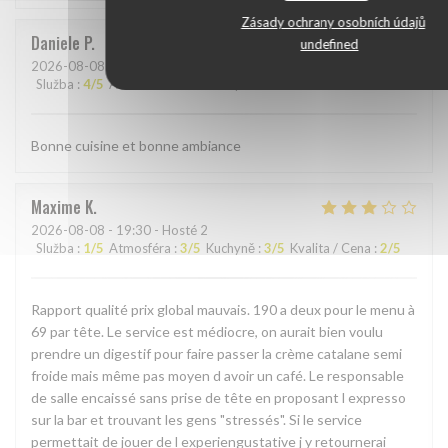
Zásady ochrany osobních údajů
Daniele
P
undefined
2026-08-08
- 18:30 - Hosté 4
Služba
:
4
/5
Atmosféra
:
5
/5
Kuchyně
:
5
/5
Kvalita / Cena
:
5
/5
Bonne cuisine et bonne ambiance
Maxime
K
2026-08-08
- 19:30 - Hosté 2
Služba
:
1
/5
Atmosféra
:
3
/5
Kuchyně
:
3
/5
Kvalita / Cena
:
2
/5
Rapport qualité prix global mauvais. 190 a deux pour le menu à
69 par tête. Le service est médiocre, on aurait bien voulu
prendre un digestif pour faire passer la crème catalane semi
froide mais même pas moyen d avoir un café. Le responsable
de salle encaissé sans prise de tête en proposant l expresso
sur la bar et trouvant les gens "stressés". Si le service
permettait de jouer de l experiengustative j y retournerai