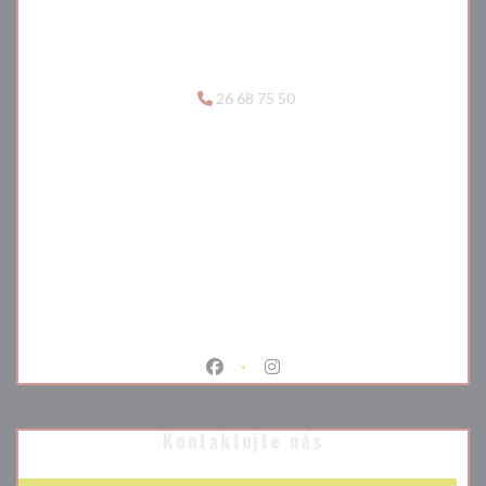
26 68 75 50
Facebook ((otevře se v novém okně)
Instagram ((otevře se v nové
Kontaktujte nás