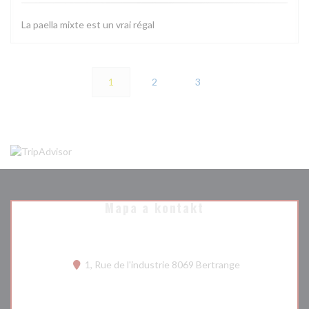
La paella mixte est un vrai régal
1
2
3
Mapa a kontakt
((otevře se v n
1, Rue de l'industrie 8069 Bertrange