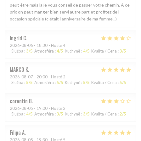
peut être mais la je vous conseil de passer votre chemin. A ce
prix on peut manger bien servi autre part et profitez de l
occasion spéciale (c était l anniversaire de ma femme...)
Ingrid
C
2026-08-06
- 18:30 - Hosté 4
Služba
:
3
/5
Atmosféra
:
4
/5
Kuchyně
:
4
/5
Kvalita / Cena
:
3
/5
MARCO
K
2026-08-07
- 20:00 - Hosté 2
Služba
:
5
/5
Atmosféra
:
5
/5
Kuchyně
:
5
/5
Kvalita / Cena
:
5
/5
corentin
B
2026-08-05
- 19:00 - Hosté 2
Služba
:
4
/5
Atmosféra
:
3
/5
Kuchyně
:
3
/5
Kvalita / Cena
:
2
/5
Filipa
A
2026-08-05
- 19:30 - Hosté 5