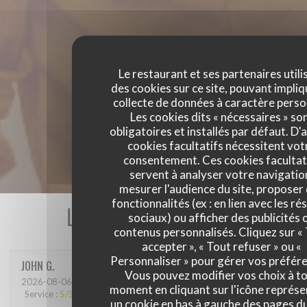
Le restaurant et ses partenaires utili
des cookies sur ce site, pouvant impliq
collecte de données à caractère perso
Les cookies dits « nécessaires » so
obligatoires et installés par défaut. D'
cookies facultatifs nécessitent vot
consentement. Ces cookies facultat
servent à analyser votre navigatio
mesurer l'audience du site, proposer
fonctionnalités (ex : en lien avec les r
Les avis de nos clients
sociaux) ou afficher des publicités 
contenus personnalisés. Cliquez sur «
accepter », « Tout refuser » ou «
Personnaliser » pour gérer vos préfér
JOHN
G
Vous pouvez modifier vos choix à t
2026-08-06
- 12:30 - Couverts 3
moment en cliquant sur l'icône représ
Service
:
5
/5
Ambiance
:
5
/5
Cuisine
:
5
/5
Qualité / Prix
:
5
/5
un cookie en bas à gauche des pages du