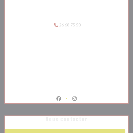
26 68 75 50
Facebook ((ouvre une nouvelle fenêtr
Instagram ((ouvre une nouvell
Nous contacter