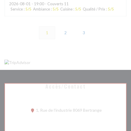
2026-08-01
- 19:00 - Couverts 11
Service
:
5
/5
Ambiance
:
5
/5
Cuisine
:
5
/5
Qualité / Prix
:
5
/5
1
2
3
Accès/Contact
((ouvre une nouv
1, Rue de l'industrie 8069 Bertrange