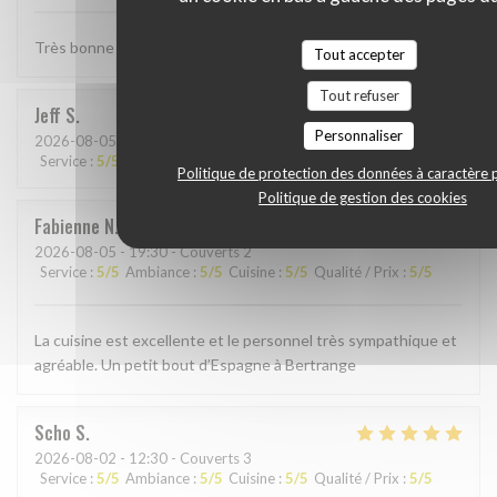
Très bonne Paella, quantité un peu petite . . .
Tout accepter
Tout refuser
Jeff
S
Personnaliser
2026-08-05
- 19:00 - Couverts 4
Service
:
5
/5
Ambiance
:
4
/5
Cuisine
:
5
/5
Qualité / Prix
:
4
/5
Politique de protection des données à caractère 
Politique de gestion des cookies
Fabienne
N
2026-08-05
- 19:30 - Couverts 2
Service
:
5
/5
Ambiance
:
5
/5
Cuisine
:
5
/5
Qualité / Prix
:
5
/5
La cuisine est excellente et le personnel très sympathique et
agréable. Un petit bout d’Espagne à Bertrange
Scho
S
2026-08-02
- 12:30 - Couverts 3
Service
:
5
/5
Ambiance
:
5
/5
Cuisine
:
5
/5
Qualité / Prix
:
5
/5