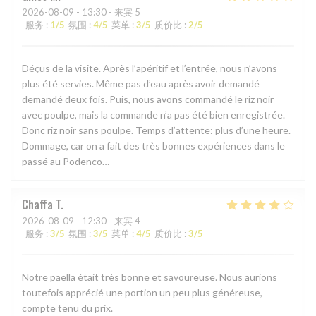
2026-08-09
- 13:30 - 来宾 5
服务
:
1
/5
氛围
:
4
/5
菜单
:
3
/5
质价比
:
2
/5
Déçus de la visite. Après l’apéritif et l’entrée, nous n’avons
plus été servies. Même pas d’eau après avoir demandé
demandé deux fois. Puis, nous avons commandé le riz noir
avec poulpe, mais la commande n’a pas été bien enregistrée.
Donc riz noir sans poulpe. Temps d’attente: plus d’une heure.
Dommage, car on a fait des très bonnes expériences dans le
passé au Podenco…
Chaffa
T
2026-08-09
- 12:30 - 来宾 4
服务
:
3
/5
氛围
:
3
/5
菜单
:
4
/5
质价比
:
3
/5
Notre paella était très bonne et savoureuse. Nous aurions
toutefois apprécié une portion un peu plus généreuse,
compte tenu du prix.