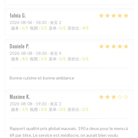
fulvia
G
2026-08-06
- 18:30 - 来宾 2
服务
:
5
/5
氛围
:
5
/5
菜单
:
5
/5
质价比
:
4
/5
Daniele
P
2026-08-08
- 18:30 - 来宾 4
服务
:
4
/5
氛围
:
5
/5
菜单
:
5
/5
质价比
:
5
/5
Bonne cuisine et bonne ambiance
Maxime
K
2026-08-08
- 19:30 - 来宾 2
服务
:
1
/5
氛围
:
3
/5
菜单
:
3
/5
质价比
:
2
/5
Rapport qualité prix global mauvais. 190 a deux pour le menu à
69 par tête. Le service est médiocre, on aurait bien voulu