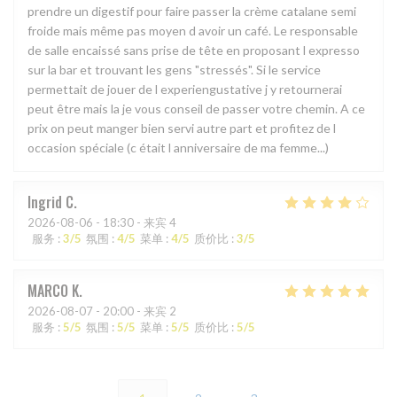
prendre un digestif pour faire passer la crème catalane semi
froide mais même pas moyen d avoir un café. Le responsable
de salle encaissé sans prise de tête en proposant l expresso
sur la bar et trouvant les gens "stressés". Si le service
permettait de jouer de l experiengustative j y retournerai
peut être mais la je vous conseil de passer votre chemin. A ce
prix on peut manger bien servi autre part et profitez de l
occasion spéciale (c était l anniversaire de ma femme...)
Ingrid
C
2026-08-06
- 18:30 - 来宾 4
服务
:
3
/5
氛围
:
4
/5
菜单
:
4
/5
质价比
:
3
/5
MARCO
K
2026-08-07
- 20:00 - 来宾 2
服务
:
5
/5
氛围
:
5
/5
菜单
:
5
/5
质价比
:
5
/5