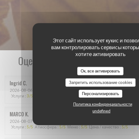
Этот сайт использует кукис и позво
вам контролировать сервисы которы
хотите активировать
Оценки наших посетителей
Ок, все активировать
Ingrid
C
Запретить использование cookies
2026-08-06
- 18:30 - гости 4
Персонализировать
Услуги
:
3
/5
Атмосфера
:
4
/5
Меню
:
4
/5
Цена / качество
:
3
/5
Политика конфиденциальности
undefined
MARCO
K
2026-08-07
- 20:00 - гости 2
Услуги
:
5
/5
Атмосфера
:
5
/5
Меню
:
5
/5
Цена / качество
:
5
/5