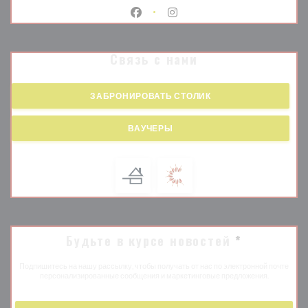
Facebook ((открывается в новом о
Instagram ((открывается в 
Связь с нами
ЗАБРОНИРОВАТЬ СТОЛИК
ВАУЧЕРЫ
Будьте в курсе новостей
*
Подпишитесь на нашу рассылку, чтобы получать от нас по электронной почте
персонализированные сообщения и маркетинговые предложения.