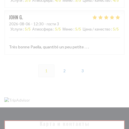
Услуги
:
3
/5
Атмосфера
:
4
/5
Меню
:
5
/5
Цена / качество
:
4
/5
JOHN
G
2026-08-06
- 12:30 - гости 3
Услуги
:
5
/5
Атмосфера
:
5
/5
Меню
:
5
/5
Цена / качество
:
5
/5
Très bonne Paella, quantité un peu petite . . .
1
2
3
Карта и контакты