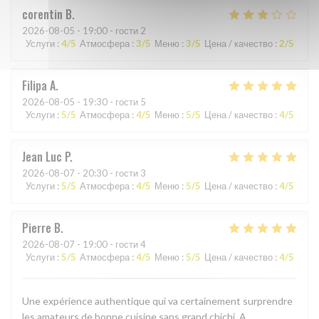
corentin
B
2026-08-05
- 19:00 - гости 2
Услуги
:
4
/5
Атмосфера
:
3
/5
Меню
:
3
/5
Цена / качество
:
2
/5
Filipa
A
2026-08-05
- 19:30 - гости 5
Услуги
:
5
/5
Атмосфера
:
4
/5
Меню
:
5
/5
Цена / качество
:
4
/5
Jean Luc
P
2026-08-07
- 20:30 - гости 3
Услуги
:
5
/5
Атмосфера
:
4
/5
Меню
:
5
/5
Цена / качество
:
4
/5
Pierre
B
2026-08-07
- 19:00 - гости 4
Услуги
:
5
/5
Атмосфера
:
4
/5
Меню
:
5
/5
Цена / качество
:
4
/5
Une expérience authentique qui va certainement surprendre
les amateurs de bonne cuisine sans grand chichi. A