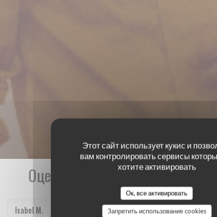
Этот сайт использует кукис и позво
вам контролировать сервисы которы
хотите активировать
Оценки наших посетителей
Ок, все активировать
Isabel
M
Запретить использование cookies