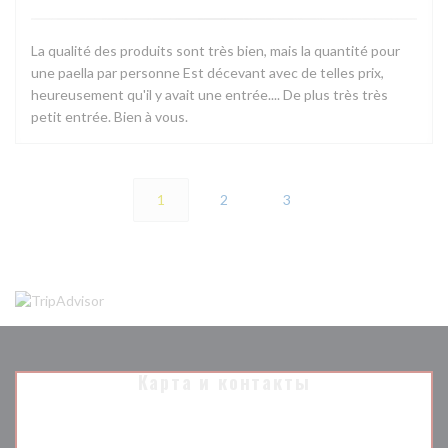
La qualité des produits sont très bien, mais la quantité pour
une paella par personne Est décevant avec de telles prix,
heureusement qu'il y avait une entrée.... De plus très très
petit entrée. Bien à vous.
1
2
3
Карта и контакты