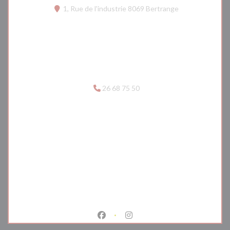
((открывается в
1, Rue de l'industrie 8069 Bertrange
26 68 75 50
Facebook ((открывается в новом о
Instagram ((открывается в 