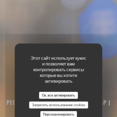
Этот сайт использует кукис
и позволяет вам
контролировать сервисы
которые вы хотите
активировать
PODENCO BODEGA
Ок, все активировать
РЕСТОРАН - ТАПАС-БАР - ВИННЫЙ БАР
|
Запретить использование cookies
BERTRANGE
Персонализировать