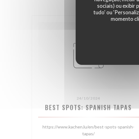
sociais) ou exibir
tudo' ou 'Personali
momento cli
24/10/2024
BEST SPOTS: SPANISH TAPAS
https://www.kachen.lu/en/best-spots-spanish-
tapas/