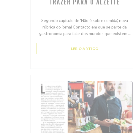
TRAZER PARA O ALZETTE
Segundo capítulo de 'Não é sobre comida', nova
rúbrica do jornal Contacto em que se parte da
gastronomia para falar dos mundos que existem à
sua volta.
A luta de um cozinheiro espanhol para introduzir
((ABRE NUMA NOV
LER O ARTIGO
novos ingredientes e uma nova forma de comer num
pequeno restaurante do bairro luxemburguês de
Clausen.