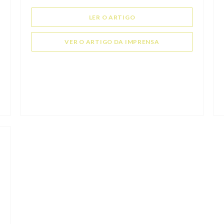
((ABRE NUMA NOVA JANELA
LER O ARTIGO
((ABRE NUMA NOVA 
VER O ARTIGO DA IMPRENSA
A JANELA))