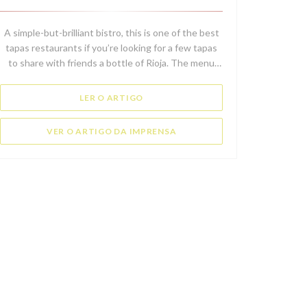
))
A simple-but-brilliant bistro, this is one of the best
tapas restaurants if you’re looking for a few tapas
JANELA))
to share with friends a bottle of Rioja. The menu
changes depending on what’s in season, using only
the finest products from Spain for rich and
((ABRE NUMA NOVA JANELA))
LER O ARTIGO
authentic flavours. Expect padrón peppers with
lots of coarse sea salt and garlic clams.
((ABRE NUMA NOVA JANELA))
VER O ARTIGO DA IMPRENSA