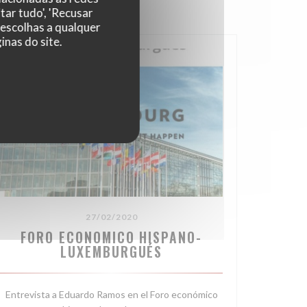
tar tudo', 'Recusar
 escolhas a qualquer
nas do site.
27/02/2020
FORO ECONOMICO HISPANO-
LUXEMBURGUÉS
JANELA))
Entrevista a Eduardo Ramos en el Foro económico