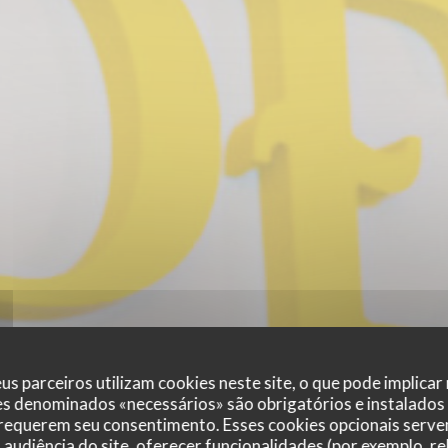
us parceiros utilizam cookies neste site, o que pode implicar
es denominados «necessários» são obrigatórios e instalados
 requerem seu consentimento. Esses cookies opcionais servem
audiência do site, oferecer funcionalidades (por exemplo, r