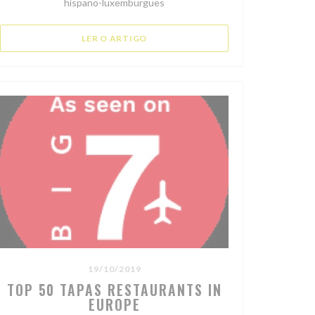
hispano-luxemburgues
((ABRE NUMA NOVA JANELA))
LER O ARTIGO
19/10/2019
TOP 50 TAPAS RESTAURANTS IN
EUROPE