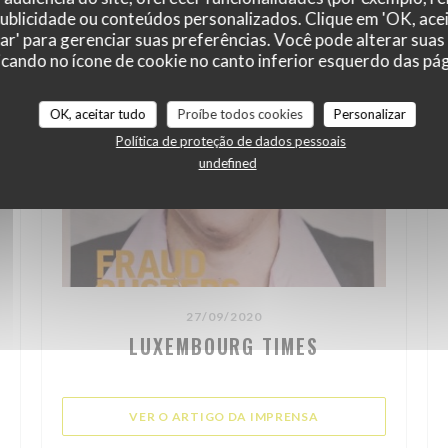
 publicidade ou conteúdos personalizados. Clique em 'OK, acei
zar' para gerenciar suas preferências. Você pode alterar suas
cando no ícone de cookie no canto inferior esquerdo das pági
OK, aceitar tudo
Proíbe todos cookies
Personalizar
Política de proteção de dados pessoais
undefined
27/09/2020
LUXEMBOURG TIMES
((ABRE NUMA NOVA 
VER O ARTIGO DA IMPRENSA