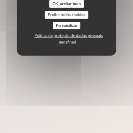
OK, aceitar tudo
Proíbe todos cookies
Personalizar
Política de proteção de dados pessoais
undefined