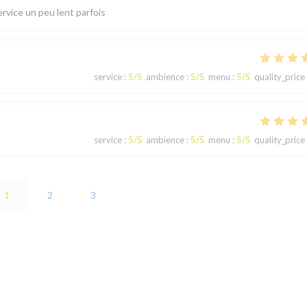
ervice un peu lent parfois
service
:
5
/5
ambience
:
5
/5
menu
:
5
/5
quality_price
service
:
5
/5
ambience
:
5
/5
menu
:
5
/5
quality_price
1
2
3