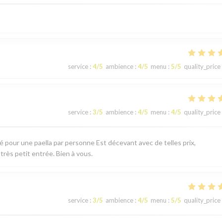
service
:
4
/5
ambience
:
4
/5
menu
:
5
/5
quality_price
service
:
3
/5
ambience
:
4
/5
menu
:
4
/5
quality_price
té pour une paella par personne Est décevant avec de telles prix,
 très petit entrée. Bien à vous.
service
:
3
/5
ambience
:
4
/5
menu
:
5
/5
quality_price