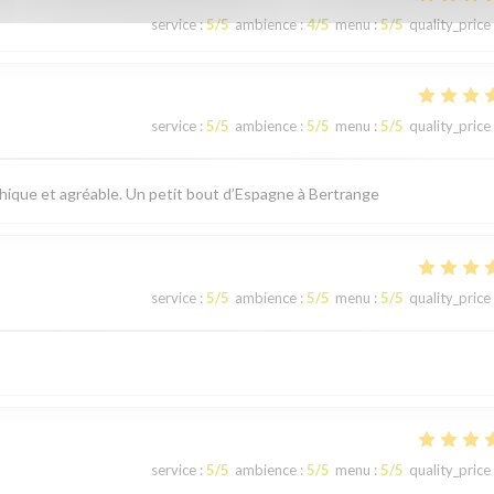
service
:
5
/5
ambience
:
4
/5
menu
:
5
/5
quality_price
service
:
5
/5
ambience
:
5
/5
menu
:
5
/5
quality_price
thique et agréable. Un petit bout d’Espagne à Bertrange
service
:
5
/5
ambience
:
5
/5
menu
:
5
/5
quality_price
service
:
5
/5
ambience
:
5
/5
menu
:
5
/5
quality_price