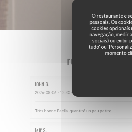
O restaurante e se
pessoais. Os cooki
cookies opcionais
navegação, medir a 
sociais) ou exibir
tudo' ou 'Personali
momento cli
reviews_from_ou
JOHN
G
2026-08-06
- 12:30 - guests 3
Très bonne Paella, quantité un peu petite . . .
Jeff
S