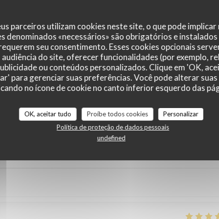
us parceiros utilizam cookies neste site, o que pode implicar
es denominados «necessários» são obrigatórios e instalados
 requerem seu consentimento. Esses cookies opcionais servem
audiência do site, oferecer funcionalidades (por exemplo, r
 publicidade ou conteúdos personalizados. Clique em 'OK, acei
zar' para gerenciar suas preferências. Você pode alterar suas
cando no ícone de cookie no canto inferior esquerdo das pági
r_clients_following_booking
OK, aceitar tudo
Proíbe todos cookies
Personalizar
Política de proteção de dados pessoais
undefined
service
:
5
/5
ambience
:
5
/5
menu
:
5
/5
quality_price