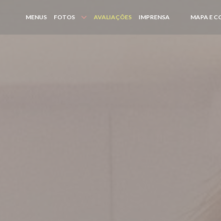
MENUS
FOTOS
AVALIAÇÕES
IMPRENSA
MAPA E 
((ABRE NUMA N
((ABRE NUMA