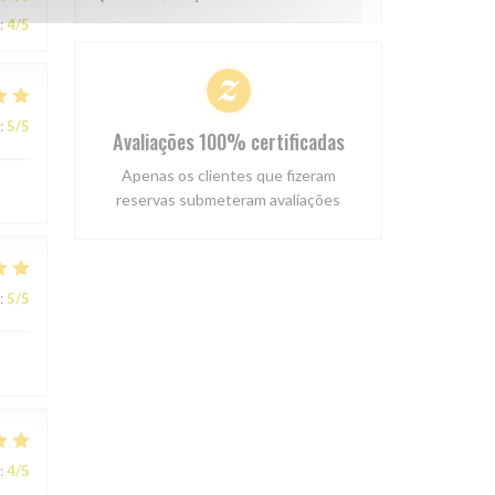
:
4
/5
:
5
/5
Avaliações 100% certificadas
Apenas os clientes que fizeram
reservas submeteram avaliações
:
5
/5
:
4
/5