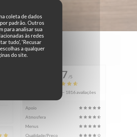
 na coleta de dados
 por padrão. Outros
 para analisar sua
elacionadas às redes
tar tudo', 'Recusar
 escolhas a qualquer
nas do site.
4.7
/5
Avaliação média —
1816 avaliações
:
5
/5
Apoio
Atmosfera
Menus
Qualidade/Preço