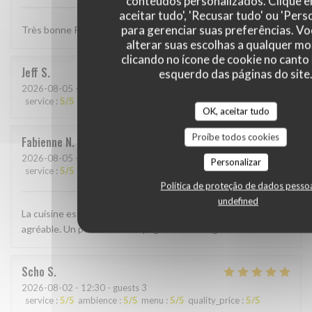
conteúdos personalizados. Clique 
aceitar tudo', 'Recusar tudo' ou 'Pers
para gerenciar suas preferências. V
Très bonne Paella, quantité un peu petite . . .
alterar suas escolhas a qualquer 
clicando no ícone de cookie no canto 
Jeff
S
esquerdo das páginas do site
2026-08-05
- 19:00 - guests 4
service
:
5
/5
ambience
:
4
/5
menu
:
5
/5
quality_price
:
4
/5
OK, aceitar tudo
Proíbe todos cookies
Fabienne
N
2026-08-05
- 19:30 - guests 2
Personalizar
service
:
5
/5
ambience
:
5
/5
menu
:
5
/5
quality_price
:
5
/5
Política de proteção de dados pesso
undefined
La cuisine est excellente et le personnel très sympathique et
agréable. Un petit bout d’Espagne à Bertrange
Scho
S
2026-08-02
- 12:30 - guests 3
service
:
5
/5
ambience
:
5
/5
menu
:
5
/5
quality_price
:
5
/5