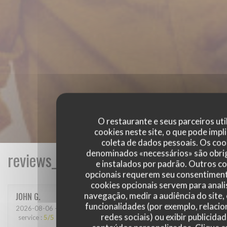
O restaurante e seus parceiros uti
cookies neste site, o que pode impli
coleta de dados pessoais. Os coo
denominados «necessários» são obri
reviews_from_our_clients_following_
e instalados por padrão. Outros c
opcionais requerem seu consentiment
cookies opcionais servem para anali
navegação, medir a audiência do site,
JOHN
G
funcionalidades (por exemplo, relaci
2026-08-06
- 12:30 - guests 3
redes sociais) ou exibir publicida
service
:
5
/5
ambience
:
5
/5
menu
:
5
/5
quality_price
:
5
/5