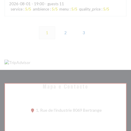
2026-08-01
- 19:00 - guests 11
service
:
5
/5
ambience
:
5
/5
menu
:
5
/5
quality_price
:
5
/5
1
2
3
Mapa e Contacto
((abre numa nova
1, Rue de l'industrie 8069 Bertrange