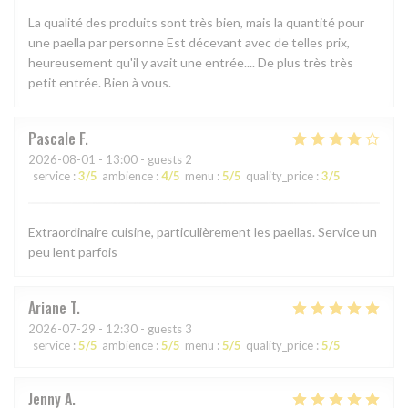
La qualité des produits sont très bien, mais la quantité pour
une paella par personne Est décevant avec de telles prix,
heureusement qu'il y avait une entrée.... De plus très très
petit entrée. Bien à vous.
Pascale
F
2026-08-01
- 13:00 - guests 2
service
:
3
/5
ambience
:
4
/5
menu
:
5
/5
quality_price
:
3
/5
Extraordinaire cuisine, particulièrement les paellas. Service un
peu lent parfois
Ariane
T
2026-07-29
- 12:30 - guests 3
service
:
5
/5
ambience
:
5
/5
menu
:
5
/5
quality_price
:
5
/5
Jenny
A