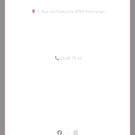
((abre numa nova
1, Rue de l'industrie 8069 Bertrange
26 68 75 50