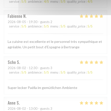
service
:
5
/5
ambience
:
4
/5
menu
:
5
/5
quality_price
:
4
/5
Fabienne
N
2026-08-05
- 19:30 - guests 2
service
:
5
/5
ambience
:
5
/5
menu
:
5
/5
quality_price
:
5
/5
La cuisine est excellente et le personnel très sympathique et
agréable. Un petit bout d’Espagne à Bertrange
Scho
S
2026-08-02
- 12:30 - guests 3
service
:
5
/5
ambience
:
5
/5
menu
:
5
/5
quality_price
:
5
/5
Super lecker Paëlla im gemütlichen Ambiente
Anne
S
2026-08-02
- 13:00 - guests 3