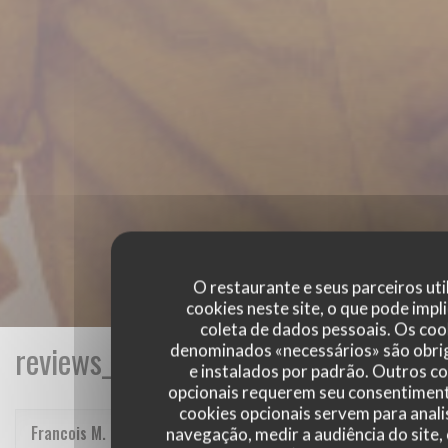
O restaurante e seus parceiros uti
cookies neste site, o que pode impli
coleta de dados pessoais. Os coo
reviews_from_our_clients_following_
denominados «necessários» são obri
e instalados por padrão. Outros c
opcionais requerem seu consentiment
cookies opcionais servem para anali
Francois
M
navegação, medir a audiência do site,