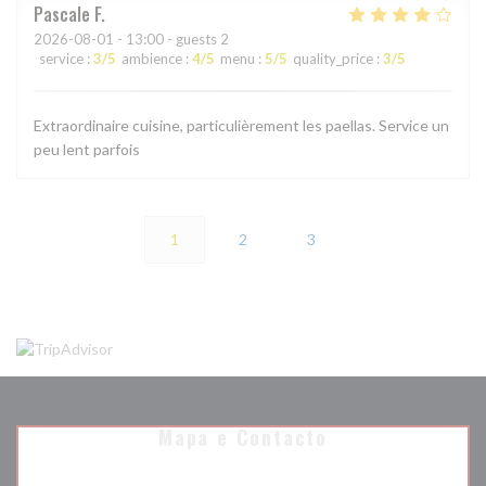
Pascale
F
2026-08-01
- 13:00 - guests 2
service
:
3
/5
ambience
:
4
/5
menu
:
5
/5
quality_price
:
3
/5
Extraordinaire cuisine, particulièrement les paellas. Service un
peu lent parfois
1
2
3
Mapa e Contacto