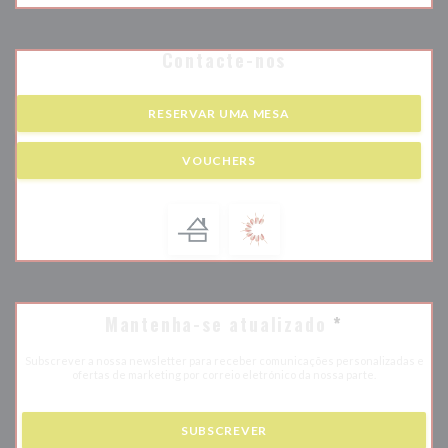
Facebook ((abre numa nova janela))
Instagram ((abre numa nova j
Contacte-nos
RESERVAR UMA MESA
VOUCHERS
Mantenha-se atualizado
*
Subscrever a nossa newsletter para receber comunicações personalizadas e
ofertas de marketing por correio eletrónico da nossa parte.
SUBSCREVER