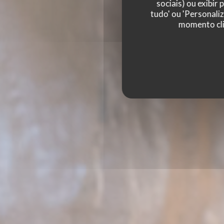
sociais) ou exibir
tudo' ou 'Personali
momento cli
PODENCO BODEGA