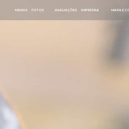
MENUS
FOTOS
AVALIAÇÕES
IMPRENSA
MAPA E 
((ABRE NUMA N
((ABRE NUMA