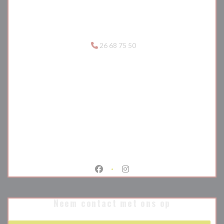
26 68 75 50
Facebook ((opent in een nieuw venste
Instagram ((opent in een nieu
Neem contact met ons op