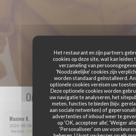
Het restaurant en zijn partners gebr
cookies op deze site, wat kan leiden 
verzameling van persoonsgegeve
'Noodzakelijke' cookies zijn verplich
worden standaard geïnstalleerd. A
optionele cookies vereisen uw toest
Deze optionele cookies worden gebru
Onze gastbeoordelingen
uw navigatie te analyseren, het sitepub
meten, functies te bieden (bijv. gerel
aan sociale netwerken) of gepersonal
advertenties of inhoud weer te geven
Maxime
K
op 'OK, accepteer alle', 'Weiger alle
2026-08-08
- 19:30 - Gasten 2
'Personaliseer' om uw voorkeuren
Service
:
1
/5
Atmosfeer
:
3
/5
Keuken
:
3
/5
Kwaliteit / Prijs
:
2
/5
beheren. U kunt uw keuzes op elk m