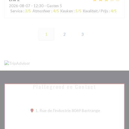
2026-08-07
- 12:30 - Gasten 5
Service
:
3
/5
Atmosfeer
:
4
/5
Keuken
:
5
/5
Kwaliteit / Prijs
:
4
/5
1
2
3
Plattegrond en Contact
((opent in een n
1, Rue de l'industrie 8069 Bertrange