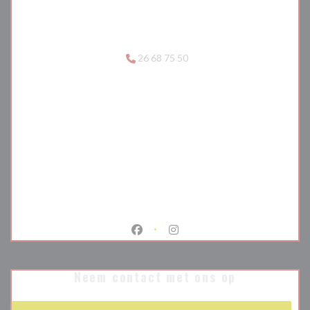
26 68 75 50
Facebook ((opent in een nieuw venste
Instagram ((opent in een nieu
Neem contact met ons op