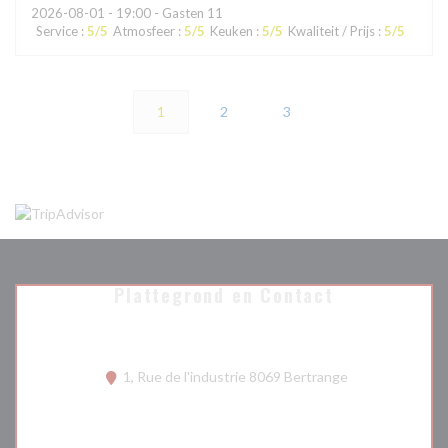
2026-08-01
- 19:00 - Gasten 11
Service
:
5
/5
Atmosfeer
:
5
/5
Keuken
:
5
/5
Kwaliteit / Prijs
:
5
/5
1
2
3
Plattegrond en Contact
((opent in een n
1, Rue de l'industrie 8069 Bertrange