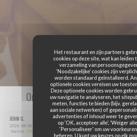
Het restaurant en zijn partners gebr
cookies op deze site, wat kan leiden 
verzameling van persoonsgegeve
'Noodzakelijke' cookies zijn verplich
worden standaard geïnstalleerd. A
optionele cookies vereisen uw toest
Deze optionele cookies worden gebru
Onze gastbeoordelingen
uw navigatie te analyseren, het sitepub
meten, functies te bieden (bijv. gerel
aan sociale netwerken) of gepersonal
advertenties of inhoud weer te geven
JOHN
G
op 'OK, accepteer alle', 'Weiger alle
2026-08-06
- 12:30 - Gasten 3
'Personaliseer' om uw voorkeuren
Service
:
5
/5
Atmosfeer
:
5
/5
Keuken
:
5
/5
Kwaliteit / Prijs
:
5
/5
beheren. U kunt uw keuzes op elk m