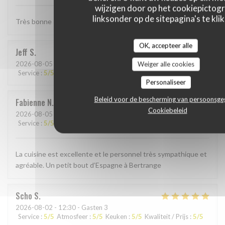
wijzigen door op het cookiepictog
linksonder op de sitepagina's te klik
Très bonne Paella, quantité un peu petite . . .
OK, accepteer alle
Jeff
S
2026-08-05
- 19:00 - Gasten 4
Weiger alle cookies
Service
:
5
/5
Atmosfeer
:
4
/5
Keuken
:
5
/5
Kwaliteit / Prijs
:
4
/5
Personaliseer
Beleid voor de bescherming van persoonsg
Fabienne
N
Cookiebeleid
2026-08-05
- 19:30 - Gasten 2
Service
:
5
/5
Atmosfeer
:
5
/5
Keuken
:
5
/5
Kwaliteit / Prijs
:
5
/5
La cuisine est excellente et le personnel très sympathique et
agréable. Un petit bout d’Espagne à Bertrange
Scho
S
2026-08-02
- 12:30 - Gasten 3
Service
:
5
/5
Atmosfeer
:
5
/5
Keuken
:
5
/5
Kwaliteit / Prijs
:
5
/5