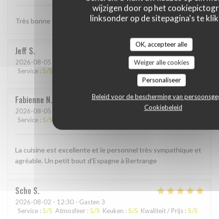
wijzigen door op het cookiepictog
linksonder op de sitepagina's te klik
Très bonne Paella, quantité un peu petite . . .
OK, accepteer alle
Jeff
S
2026-08-05
- 19:00 - Gasten 4
Weiger alle cookies
Service
:
5
/5
Atmosfeer
:
4
/5
Keuken
:
5
/5
Kwaliteit / Prijs
:
4
/5
Personaliseer
Beleid voor de bescherming van persoonsg
Fabienne
N
Cookiebeleid
2026-08-05
- 19:30 - Gasten 2
Service
:
5
/5
Atmosfeer
:
5
/5
Keuken
:
5
/5
Kwaliteit / Prijs
:
5
/5
La cuisine est excellente et le personnel très sympathique et
agréable. Un petit bout d’Espagne à Bertrange
Scho
S
2026-08-02
- 12:30 - Gasten 3
Service
:
5
/5
Atmosfeer
:
5
/5
Keuken
:
5
/5
Kwaliteit / Prijs
:
5
/5