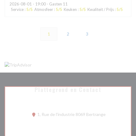
2026-08-01
- 19:00 - Gasten 11
Service
:
5
/5
Atmosfeer
:
5
/5
Keuken
:
5
/5
Kwaliteit / Prijs
:
5
/5
1
2
3
Plattegrond en Contact
((opent in een n
1, Rue de l'industrie 8069 Bertrange