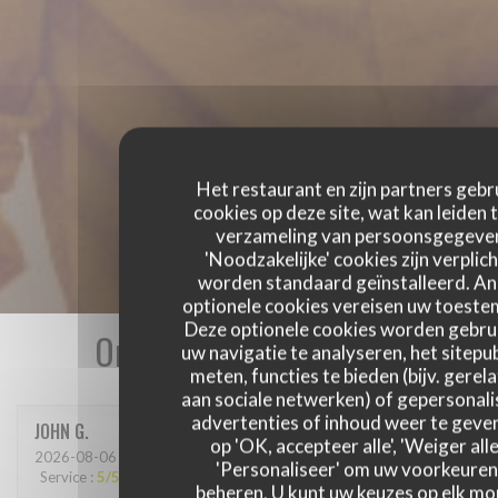
Het restaurant en zijn partners gebr
cookies op deze site, wat kan leiden 
verzameling van persoonsgegeve
'Noodzakelijke' cookies zijn verplich
worden standaard geïnstalleerd. A
optionele cookies vereisen uw toest
Deze optionele cookies worden gebru
Onze gastbeoordelingen
uw navigatie te analyseren, het sitepub
meten, functies te bieden (bijv. gerel
aan sociale netwerken) of gepersonal
advertenties of inhoud weer te geven
JOHN
G
op 'OK, accepteer alle', 'Weiger alle
2026-08-06
- 12:30 - Gasten 3
'Personaliseer' om uw voorkeuren
Service
:
5
/5
Atmosfeer
:
5
/5
Keuken
:
5
/5
Kwaliteit / Prijs
:
5
/5
beheren. U kunt uw keuzes op elk m