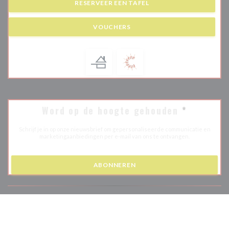
RESERVEER EEN TAFEL
VOUCHERS
Word op de hoogte gehouden
*
Schrijf je in op onze nieuwsbrief om gepersonaliseerde communicatie en
marketingaanbiedingen per e-mail van ons te ontvangen.
ABONNEREN
© 2026 PODENCO BODEGA — RESTAURANT WEBSITE GECREËERD
((OPENT IN EEN NIEUW VE
DOOR
ZENCHEF
((opent in een nieuw venster))
((opent in een nieuw venster))
Disclaimer
GEBRUIKSVOORWAARDEN
Beleid bescherming