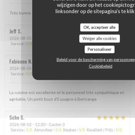
wijzigen door op het cookiepictog
linksonder op de sitepagina's te klik
Très bonne Paella, quantité un peu petite . . .
OK, accepteer alle
Jeff
S
2026-08-05
- 19:00 - Gasten 4
Weiger alle cookies
Service
:
5
/5
Atmosfeer
:
4
/5
Keuken
:
5
/5
Kwaliteit / Prijs
:
4
/5
Personaliseer
Beleid voor de bescherming van persoonsg
Fabienne
N
Cookiebeleid
2026-08-05
- 19:30 - Gasten 2
Service
:
5
/5
Atmosfeer
:
5
/5
Keuken
:
5
/5
Kwaliteit / Prijs
:
5
/5
La cuisine est excellente et le personnel très sympathique et
agréable. Un petit bout d’Espagne à Bertrange
Scho
S
2026-08-02
- 12:30 - Gasten 3
Service
:
5
/5
Atmosfeer
:
5
/5
Keuken
:
5
/5
Kwaliteit / Prijs
:
5
/5