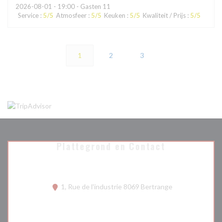
2026-08-01
- 19:00 - Gasten 11
Service
:
5
/5
Atmosfeer
:
5
/5
Keuken
:
5
/5
Kwaliteit / Prijs
:
5
/5
1
2
3
Plattegrond en Contact
((opent in een n
1, Rue de l'industrie 8069 Bertrange