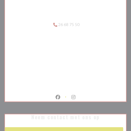
26 68 75 50
Facebook ((opent in een nieuw venste
Instagram ((opent in een nieu
Neem contact met ons op