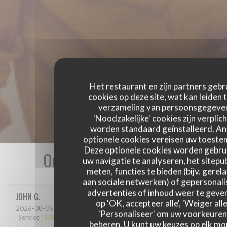
Het restaurant en zijn partners gebr
cookies op deze site, wat kan leiden 
verzameling van persoonsgegeve
'Noodzakelijke' cookies zijn verplich
worden standaard geïnstalleerd. A
optionele cookies vereisen uw toest
Deze optionele cookies worden gebru
Onze gastbeoordelingen
uw navigatie te analyseren, het sitepub
meten, functies te bieden (bijv. gerel
aan sociale netwerken) of gepersonal
advertenties of inhoud weer te geven
JOHN
G
op 'OK, accepteer alle', 'Weiger alle
2026-08-06
- 12:30 - Gasten 3
'Personaliseer' om uw voorkeuren
Service
:
5
/5
Atmosfeer
:
5
/5
Keuken
:
5
/5
Kwaliteit / Prijs
:
5
/5
beheren. U kunt uw keuzes op elk m