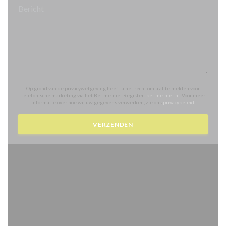
Op grond van de privacywetgeving heeft u het recht om u af te melden voor
telefonische marketing via het Bel-me-niet Register:
bel-me-niet.nl
. Voor meer
informatie over hoe wij uw gegevens verwerken, zie ons
privacybeleid
.