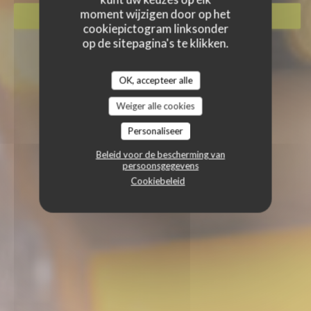
moment wijzigen door op het
RESERVEER EEN TAFEL
cookiepictogram linksonder
op de sitepagina's te klikken.
OK, accepteer alle
Weiger alle cookies
Personaliseer
Beleid voor de bescherming van
persoonsgegevens
Cookiebeleid