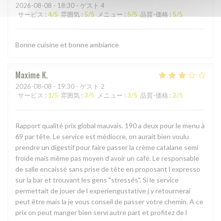
2026-08-08
- 18:30 - ゲスト 4
サービス
:
4
/5
雰囲気
:
5
/5
メニュー
:
5
/5
品質-価格
:
5
/5
Bonne cuisine et bonne ambiance
Maxime
K
2026-08-08
- 19:30 - ゲスト 2
サービス
:
1
/5
雰囲気
:
3
/5
メニュー
:
3
/5
品質-価格
:
2
/5
Rapport qualité prix global mauvais. 190 a deux pour le menu à
69 par tête. Le service est médiocre, on aurait bien voulu
prendre un digestif pour faire passer la crème catalane semi
froide mais même pas moyen d avoir un café. Le responsable
de salle encaissé sans prise de tête en proposant l expresso
sur la bar et trouvant les gens "stressés". Si le service
permettait de jouer de l experiengustative j y retournerai
peut être mais la je vous conseil de passer votre chemin. A ce
prix on peut manger bien servi autre part et profitez de l