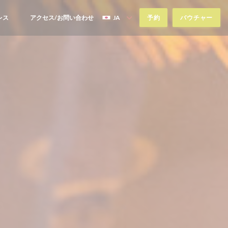
レス
アクセス/お問い合わせ
JA
予約
バウチャー
((新しいウィンドウで開きます))
((新しいウィンドウで開きます))