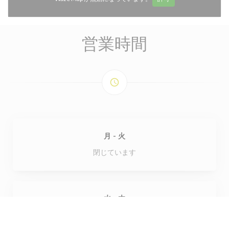
営業時間
access_time
月
-
火
閉じています
水
-
木
11:30 - 14:00
18:30 - 22:00