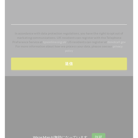
In accordance with data protection regulations, you have the right to opt out of
marketing communications. UK residents can register with the Telephone
Preference Service at
tpsonline.org.uk
. US residents can register at
donotcall.gov
.
For more information about how we process your data, please see our
privacy
policy
.
Waze Map が無効になっています。
許可