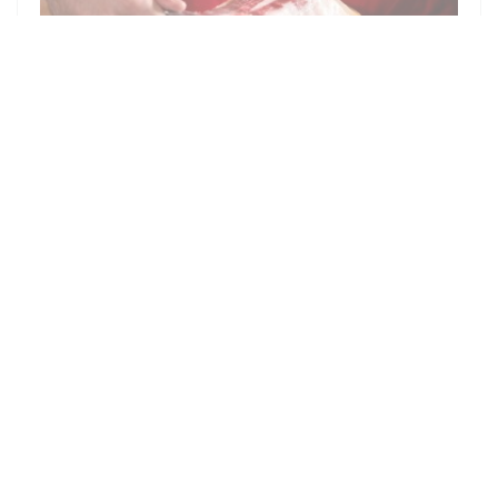
2019/11/20
NÃO É SOBRE COMIDA. OS TUBARÕES
QUE EDUARDO ESTÁ A TRAZER PARA O
ALZETTE
Segundo capítulo de 'Não é sobre comida', nova rúbrica do
jornal Contacto em que se parte da gastronomia para falar
dos mundos que existem à sua volta.
A luta de um cozinheiro espanhol para introduzir novos
ingredientes e uma nova forma de comer num pequeno
((新しいウィンドウで開きます))
記事を読む
restaurante do bairro luxemburguês de Clausen.