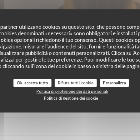
oi partner utilizzano cookies su questo sito, che possono comp
I cookies denominati «necessari» sono obbligatori e installati
cookies opzionali richiedono il tuo consenso. Questi cookies o
vigazione, misurare l'audience del sito, fornire funzionalità (
sualizzare pubblicità o contenuti personalizzati. Clicca su 'Acc
alizza' per gestire le tue preferenze. Puoi modificare le tue sc
liccando sull'icona del cookie in basso a sinistra delle pagine
i dei nostri clienti
Ok, accetta tutto
Rifiuta tutti i cookie
Personalizza
Politica di protezione dei dati personali
Politica di gestione dei cookie
Servizio
:
4
/5
Atmosfera
:
4
/5
Cucina
:
4
/5
Qualità / Prezzo