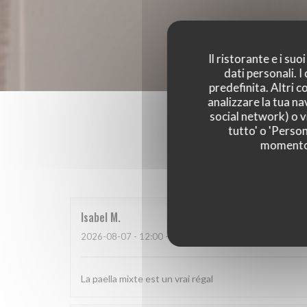
Il ristorante e i su
dati personali. 
predefinita. Altri 
analizzare la tua na
social network) o vi
tutto' o 'Person
momento c
I parer
Isabel
M
2026-08-07
- 12:00 - Ospiti 9
La paella mixte est un vrai régal