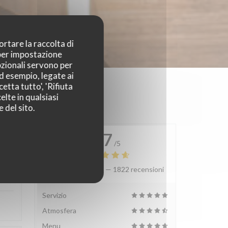
ortare la raccolta di
 per impostazione
pzionali servono per
ad esempio, legate ai
etta tutto', 'Rifiuta
elte in qualsiasi
 del sito.
4.7
/5
Valutazione media —
1822 recensioni
:
3
/5
Servizio
Atmosfera
Menu