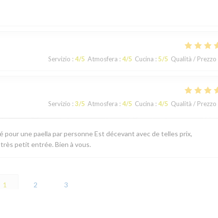
Servizio
:
4
/5
Atmosfera
:
4
/5
Cucina
:
5
/5
Qualità / Prezzo
Servizio
:
3
/5
Atmosfera
:
4
/5
Cucina
:
4
/5
Qualità / Prezzo
té pour une paella par personne Est décevant avec de telles prix,
 très petit entrée. Bien à vous.
1
2
3