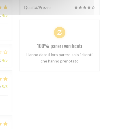
Qualità/Prezzo
:
4
/5
100% pareri verificati
Hanno dato il loro parere solo i clienti
:
4
/5
che hanno prenotato
:
5
/5