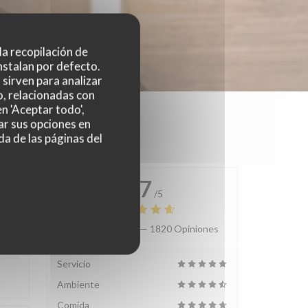
 la recopilación de
nstalan por defecto.
sirven para analizar
o, relacionadas con
n 'Aceptar todo',
ar sus opciones en
da de las páginas del
4.7
/5
Valoración media —
1820 Opiniones
:
3
/5
Servicio
Ambiente
Comida