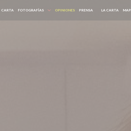
((ABRE
CARTA
FOTOGRAFÍAS
OPINIONES
PRENSA
LA CARTA
MAP
((ABRE EN UNA NU