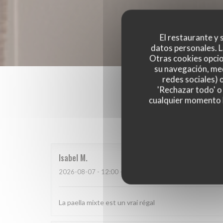
El restaurante y s
datos personales. L
Otras cookies opcio
su navegación, med
redes sociales) 
'Rechazar todo' o
cualquier momento ha
Las opinion
Isabel
M
2026-08-07
- 12:00 - Invitados 9
La paella mixte est un vrai régal