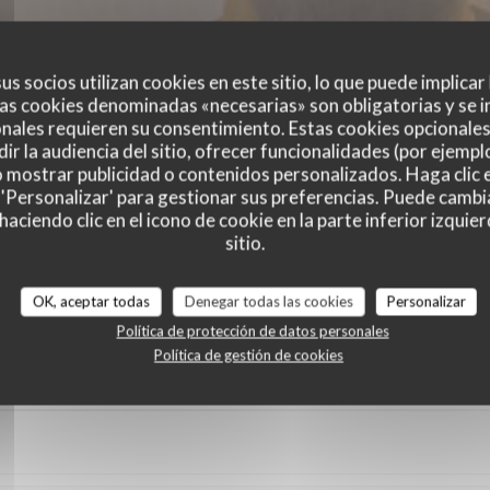
us socios utilizan cookies en este sitio, lo que puede implicar
as cookies denominadas «necesarias» son obligatorias y se i
nales requieren su consentimiento. Estas cookies opcionales 
ir la audiencia del sitio, ofrecer funcionalidades (por ejempl
o mostrar publicidad o contenidos personalizados. Haga clic e
 'Personalizar' para gestionar sus preferencias. Puede cambi
ciendo clic en el icono de cookie en la parte inferior izquier
es de nuestros clientes
sitio.
OK, aceptar todas
Denegar todas las cookies
Personalizar
Política de protección de datos personales
Política de gestión de cookies
Servicio
:
4
/5
Ambiente
:
4
/5
Menú
:
4
/5
Calidad / Precio