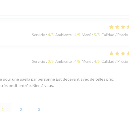
Servicio
:
4
/5
Ambiente
:
4
/5
Menú
:
5
/5
Calidad / Precio
Servicio
:
3
/5
Ambiente
:
4
/5
Menú
:
4
/5
Calidad / Precio
té pour une paella par personne Est décevant avec de telles prix,
 très petit entrée. Bien à vous.
1
2
3