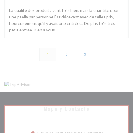
La qualité des produits sont très bien, mais la quantité pour
une paella par personne Est décevant avec de telles prix,
heureusement qu'il y avait une entrée.... De plus très très
petit entrée. Bien à vous.
1
2
3
Mapa y Contacto
((abre en una n
1, Rue de l'industrie 8069 Bertrange