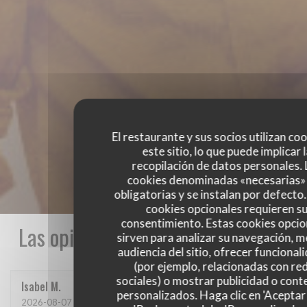
El restaurante y sus socios utilizan co
este sitio, lo que puede implicar 
recopilación de datos personales. 
cookies denominadas «necesarias»
obligatorias y se instalan por defecto
cookies opcionales requieren s
consentimiento. Estas cookies opcio
Las opiniones de nuestros clientes
sirven para analizar su navegación, me
audiencia del sitio, ofrecer funcional
(por ejemplo, relacionadas con re
sociales) o mostrar publicidad o cont
Isabel
M
personalizados. Haga clic en 'Aceptar 
2026-08-07
- 12:00 - Invitados 9