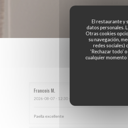
El restaurante y s
datos personales. L
Otras cookies opcio
su navegación, med
redes sociales) 
'Rechazar todo' o
cualquier momento ha
Las opinion
Francois
M
2026-08-07
- 12:30 - Invitados 2
Paella excellente