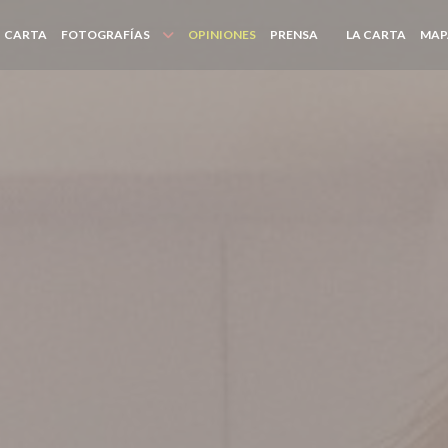
((ABRE
CARTA
FOTOGRAFÍAS
OPINIONES
PRENSA
LA CARTA
MAP
((ABRE EN UNA NU