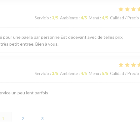
Servicio
:
3
/5
Ambiente
:
4
/5
Menú
:
4
/5
Calidad / Precio
té pour une paella par personne Est décevant avec de telles prix,
 très petit entrée. Bien à vous.
Servicio
:
3
/5
Ambiente
:
4
/5
Menú
:
5
/5
Calidad / Precio
ervice un peu lent parfois
1
2
3