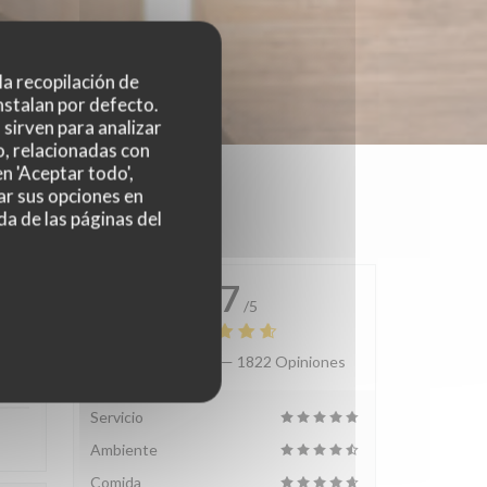
 la recopilación de
nstalan por defecto.
sirven para analizar
o, relacionadas con
n 'Aceptar todo',
ar sus opciones en
da de las páginas del
4.7
/5
Valoración media —
1822 Opiniones
:
4
/5
Servicio
Ambiente
Comida