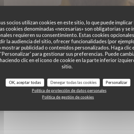
us socios utilizan cookies en este sitio, lo que puede implicar
as cookies denominadas «necesarias» son obligatorias y se i
nales requieren su consentimiento. Estas cookies opcionales 
ir la audiencia del sitio, ofrecer funcionalidades (por ejempl
o mostrar publicidad o contenidos personalizados. Haga clic e
 'Personalizar' para gestionar sus preferencias. Puede cambi
ciendo clic en el icono de cookie en la parte inferior izquier
es de nuestros clientes
sitio.
OK, aceptar todas
Denegar todas las cookies
Personalizar
Política de protección de datos personales
Política de gestión de cookies
Servicio
:
3
/5
Ambiente
:
4
/5
Menú
:
5
/5
Calidad / Precio